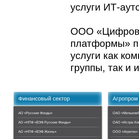
услуги ИТ-аут
ООО «Цифро
платформы» п
услуги как ко
группы, так и 
Финансовый сектор
Агропром
АО «Русские Фонды»
ОАО «Мелькомб
АО «НПФ «ВЭФ.Русские Фонды»
ОАО «Истра-Хл
АО «НПФ «ВЭФ.Жизнь»
ООО «Агритек»