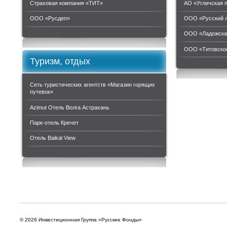
Страховая компания «ТИТ»
АО «Угличская 
ООО «Руcдеп»
ООО «Русский 
ООО «Ладожска
ООО «Титовское
Туризм, отдых
Сеть туристических агентств «Магазин горящих
путевок»
Azimut Отель Волга Астрахань
Парк-отель Кречет
Отель Baikal View
© 2026 Инвестиционная Группа «Русские Фонды»