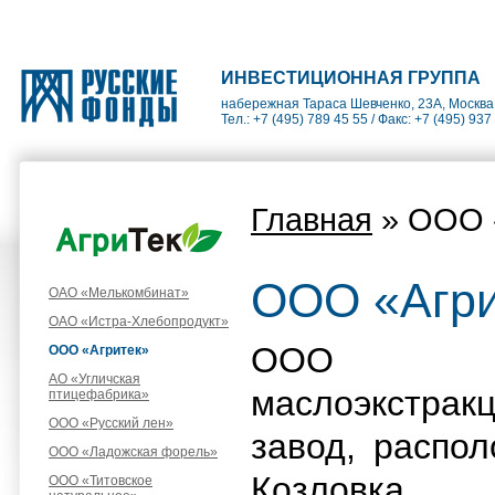
ИНВЕСТИЦИОННАЯ ГРУППА
набережная Тараса Шевченко, 23А, Москва
Тел.: +7 (495) 789 45 55 / Факс: +7 (495) 937
Главная
» ООО 
ООО «Агри
ОАО «Мелькомбинат»
ОАО «Истра-Хлебопродукт»
ООО «Аг
ООО «Агритек»
АО «Угличская
маслоэкстрак
птицефабрика»
ООО «Русский лен»
завод, распо
ООО «Ладожская форель»
Козловка 
ООО «Титовское