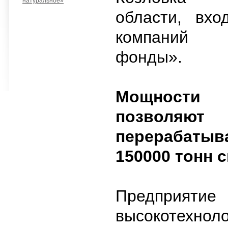
натуральное»
области, вхо
компаний
фонды».
Мощност
позволяют
перераба
150000 тонн с
Предприяти
высокотехнол