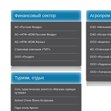
Финансовый сектор
Агропром
АО «Русские Фонды»
ОАО «Мелькомб
АО «НПФ «ВЭФ.Русские Фонды»
ОАО «Истра-Хл
АО «НПФ «ВЭФ.Жизнь»
ООО «Агритек»
Страховая компания «ТИТ»
АО «Угличская 
ООО «Руcдеп»
ООО «Русский 
ООО «Ладожска
ООО «Титовское
Туризм, отдых
Сеть туристических агентств «Магазин горящих
путевок»
Azimut Отель Волга Астрахань
Парк-отель Кречет