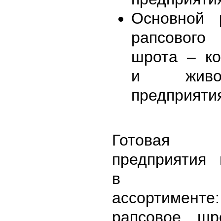
Основной 
рапсовог
шрота – к
и животн
предприяти
Готовая 
предприятия 
в сле
ассортиме
рапсовое, шр