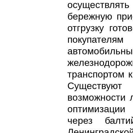
осуществлят
бережную при
отгрузку гото
покупат
автомобил
железнодоро
транспортом к
Существуют
возможности 
оптимизаци
через балти
Ленинградской