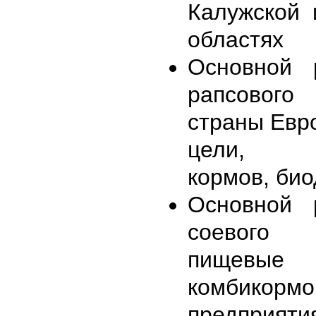
Калужской 
областях
Основной 
рапсово
страны Евр
цели, пр
кормов, био
Основной 
соевого
пище
комбикорм
предприяти