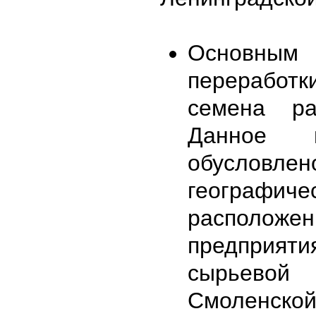
Основным
переработк
семена р
Данное п
обусловлен
географиче
расположе
предприят
сырьево
Смоленско