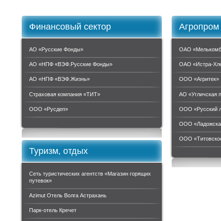
Финансовый сектор
Агропром
АО «Русские Фонды»
ОАО «Мелькомб
АО «НПФ «ВЭФ.Русские Фонды»
ОАО «Истра-Хл
АО «НПФ «ВЭФ.Жизнь»
ООО «Агритек»
Страховая компания «ТИТ»
АО «Угличская 
ООО «Руcдеп»
ООО «Русский 
ООО «Ладожска
ООО «Титовское
Туризм, отдых
Сеть туристических агентств «Магазин горящих
путевок»
Azimut Отель Волга Астрахань
Парк-отель Кречет