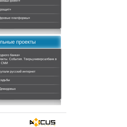
аМашПроект»
трощит»
ровые платформы»
льные проекты
одного банка»
Факты. События. Тверьуниверсалбанк в
и СМИ
купали русский интернет
садьбы
 Демидовых