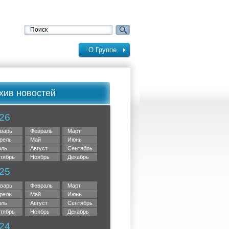
О Группе
хив новостей
26
варь
Февраль
Март
рель
Май
Июнь
ль
Август
Сентябрь
тябрь
Ноябрь
Декабрь
25
варь
Февраль
Март
рель
Май
Июнь
ль
Август
Сентябрь
тябрь
Ноябрь
Декабрь
24