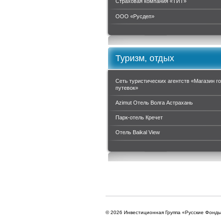
Страховая компания «ТИТ»
ООО «Руcдеп»
Туризм, отдых
Сеть туристических агентств «Магазин г
путевок»
Azimut Отель Волга Астрахань
Парк-отель Кречет
Отель Baikal View
© 2026 Инвестиционная Группа «Русские Фонд