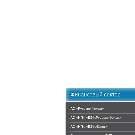
Финансовый сектор
АО «Русские Фонды»
АО «НПФ «ВЭФ.Русские Фонды»
АО «НПФ «ВЭФ.Жизнь»