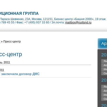
ИЦИОННАЯ ГРУППА
Тараса Шевченко, 23А, Москва, 121151, Бизнес центр «Башня 2000», 19 этаж
) 789 45 55 / Факс: +7 (495) 937 33 60 / Эл.почта:
mailbox@rusfund.ru
я
» Пресс-центр
Ар
сс-центр
20
Ян
ь 2011
Ап
Ию
011
Ок
 заключила договор ДМС
20
Ян
Ап
Ию
Ок
20