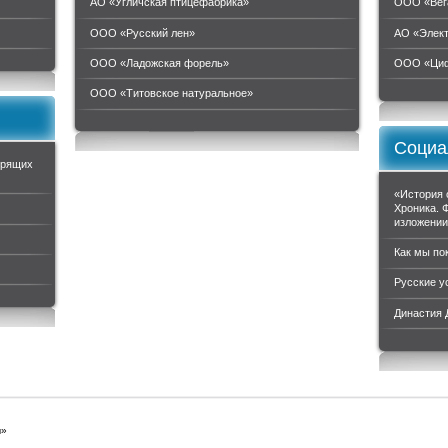
АО «Угличская птицефабрика»
ООО «Вег
ООО «Русский лен»
АО «Элек
ООО «Ладожская форель»
ООО «Циф
ООО «Титовское натуральное»
Социа
орящих
«История 
Хроника. 
изложени
Как мы по
Русские у
Династия
ы»