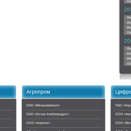
Ок
20
Ян
Ап
Ию
Ок
20
Ян
Ап
Ию
Ок
Агропром
Цифро
ОАО «Мелькомбинат»
ПАО «Нау
ОАО «Истра-Хлебопродукт»
ООО «Авт
ООО «Агритек»
ООО «Вег