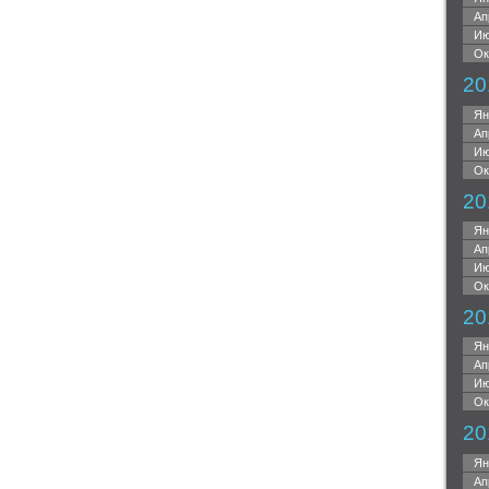
Ап
Ию
Ок
20
Ян
Ап
Ию
Ок
20
Ян
Ап
Ию
Ок
20
Ян
Ап
Ию
Ок
20
Ян
Ап