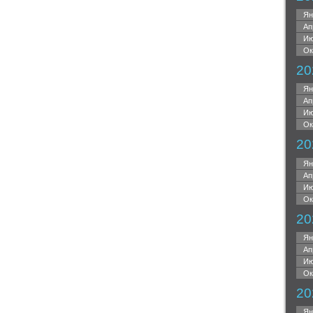
Ян
Ап
Ию
Ок
20
Ян
Ап
Ию
Ок
20
Ян
Ап
Ию
Ок
20
Ян
Ап
Ию
Ок
20
Ян