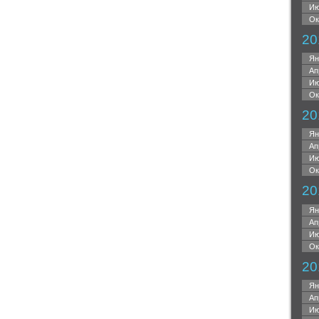
Ию
Ок
20
Ян
Ап
Ию
Ок
20
Ян
Ап
Ию
Ок
20
Ян
Ап
Ию
Ок
20
Ян
Ап
Ию