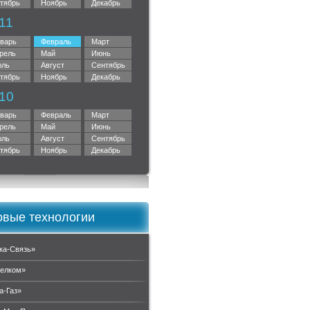
тябрь
Ноябрь
Декабрь
11
варь
Февраль
Март
рель
Май
Июнь
ль
Август
Сентябрь
тябрь
Ноябрь
Декабрь
10
варь
Февраль
Март
рель
Май
Июнь
ль
Август
Сентябрь
тябрь
Ноябрь
Декабрь
вые технологии
ка-Связь»
елком»
а-Газ»