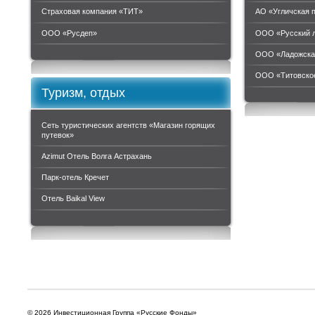
Страховая компания «ТИТ»
АО «Угличская 
ООО «Руcдеп»
ООО «Русский 
ООО «Ладожска
ООО «Титовское
Туризм, отдых
Сеть туристических агентств «Магазин горящих
путевок»
Azimut Отель Волга Астрахань
Парк-отель Кречет
Отель Baikal View
© 2026 Инвестиционная Группа «Русские Фонды»