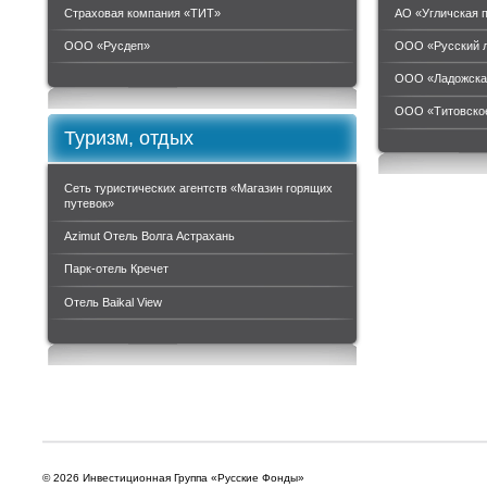
Страховая компания «ТИТ»
АО «Угличская 
ООО «Руcдеп»
ООО «Русский 
ООО «Ладожска
ООО «Титовское
Туризм, отдых
Сеть туристических агентств «Магазин горящих
путевок»
Azimut Отель Волга Астрахань
Парк-отель Кречет
Отель Baikal View
© 2026 Инвестиционная Группа «Русские Фонды»