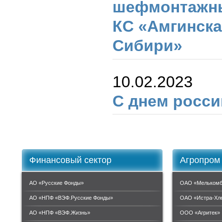
шефмонтажны
КС «Амгинска
Сибири»
10.02.2023
С днем росси
Финансовый сектор
Агропром
АО «Русские Фонды»
ОАО «Мелькомб
АО «НПФ «ВЭФ.Русские Фонды»
ОАО «Истра-Хл
АО «НПФ «ВЭФ.Жизнь»
ООО «Агритек»