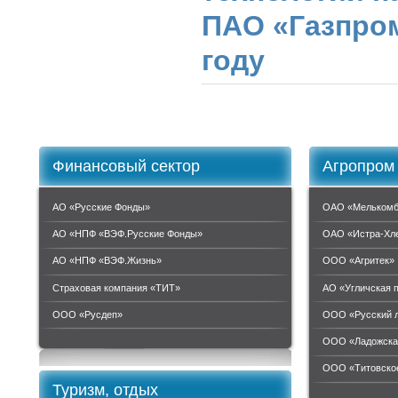
ПАО «Газпром
году
Финансовый сектор
Агропром
АО «Русские Фонды»
ОАО «Мелькомб
АО «НПФ «ВЭФ.Русские Фонды»
ОАО «Истра-Хл
АО «НПФ «ВЭФ.Жизнь»
ООО «Агритек»
Страховая компания «ТИТ»
АО «Угличская 
ООО «Руcдеп»
ООО «Русский 
ООО «Ладожска
ООО «Титовское
Туризм, отдых