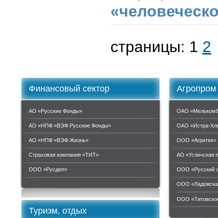
«человеческо
страницы:
1
2
Финансовый сектор
Агропром
АО «Русские Фонды»
ОАО «Мелькомб
АО «НПФ «ВЭФ.Русские Фонды»
ОАО «Истра-Хл
АО «НПФ «ВЭФ.Жизнь»
ООО «Агритек»
Страховая компания «ТИТ»
АО «Угличская 
ООО «Руcдеп»
ООО «Русский 
ООО «Ладожска
ООО «Титовское
Туризм, отдых