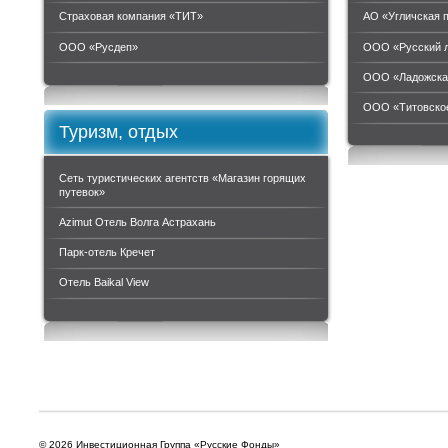
Страховая компания «ТИТ»
АО «Угличская 
ООО «Руcдеп»
ООО «Русский 
ООО «Ладожска
ООО «Титовское
Туризм, отдых
Сеть туристических агентств «Магазин горящих
путевок»
Azimut Отель Волга Астрахань
Парк-отель Кречет
Отель Baikal View
© 2026 Инвестиционная Группа «Русские Фонды»