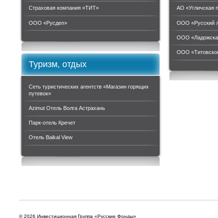
Страховая компания «ТИТ»
АО «Угличская 
ООО «Руcдеп»
ООО «Русский 
ООО «Ладожска
ООО «Титовское
Туризм, отдых
Сеть туристических агентств «Магазин горящих
путевок»
Azimut Отель Волга Астрахань
Парк-отель Кречет
Отель Baikal View
© 2026 Инвестиционная Группа «Русские Фонды»