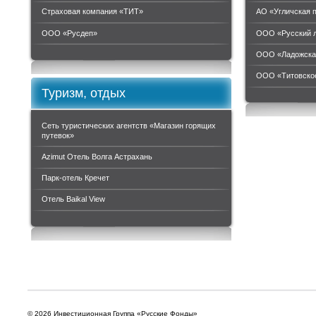
Страховая компания «ТИТ»
АО «Угличская 
ООО «Руcдеп»
ООО «Русский 
ООО «Ладожска
ООО «Титовское
Туризм, отдых
Сеть туристических агентств «Магазин горящих
путевок»
Azimut Отель Волга Астрахань
Парк-отель Кречет
Отель Baikal View
© 2026 Инвестиционная Группа «Русские Фонды»