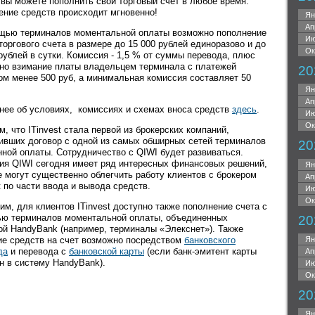
 вы можете пополнить свой торговый счет в любое время.
ение средств происходит мгновенно!
Ян
Ап
щью терминалов моментальной оплаты возможно пополнение
Ию
торгового счета в размере до 15 000 рублей единоразово и до
Ок
рублей в сутки. Комиссия - 1,5 % от суммы перевода, плюс
но взимание платы владельцем терминала с платежей
20
ом менее 500 руб, а минимальная комиссия составляет 50
Ян
Ап
нее об условиях, комиссиях и схемах вноса средств
здесь
.
Ию
Ок
, что ITinvest стала первой из брокерских компаний,
ивших договор с одной из самых обширных сетей терминалов
20
нной оплаты. Сотрудничество с QIWI будет развиваться.
ия QIWI сегодня имеет ряд интересных финансовых решений,
Ян
е могут существенно облегчить работу клиентов с брокером
Ап
t по части ввода и вывода средств.
Ию
Ок
м, для клиентов ITinvest доступно также пополнение счета с
ю терминалов моментальной оплаты, объединенных
20
ой HandyBank (например, терминалы «Элекснет»). Также
ие средств на счет возможно посредством
банковского
Ян
да
и перевода с
банковской карты
(если банк-эмитент карты
Ап
н в систему HandyBank).
Ию
Ок
20
Ян