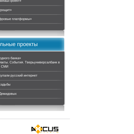
аМашПроект»
трощит»
ровые платформы»
льные проекты
одного банка»
Факты. События. Тверьуниверсалбанк в
и СМИ
купали русский интернет
садьбы
 Демидовых