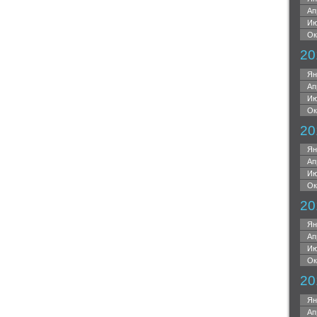
Ап
Ию
Ок
20
Ян
Ап
Ию
Ок
20
Ян
Ап
Ию
Ок
20
Ян
Ап
Ию
Ок
20
Ян
Ап