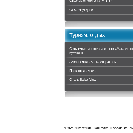
Страховая компания «ТИТ»
ООО «Руcдеп»
Туризм, отдых
Сеть туристических агентств «Магазин г
путевок»
Azimut Отель Волга Астрахань
Парк-отель Кречет
Отель Baikal View
© 2026 Инвестиционная Группа «Русские Фонд