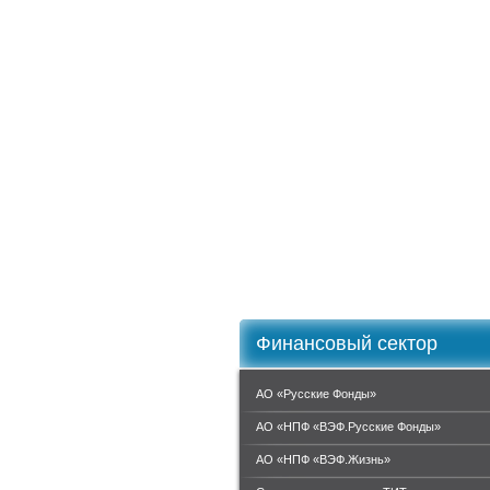
Финансовый сектор
АО «Русские Фонды»
АО «НПФ «ВЭФ.Русские Фонды»
АО «НПФ «ВЭФ.Жизнь»