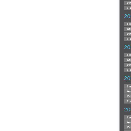
Ию
Ок
20
Ян
Ап
Ию
Ок
20
Ян
Ап
Ию
Ок
20
Ян
Ап
Ию
Ок
20
Ян
Ап
Ию