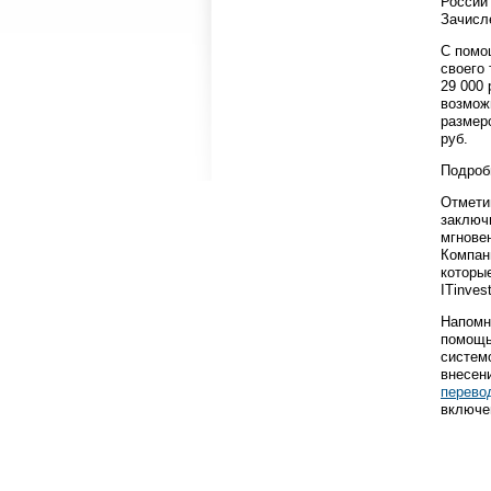
России
Зачисл
С помо
своего 
29 000 
возмож
размер
руб.
Подроб
Отметим
заключ
мгнове
Компан
которы
ITinves
Напомни
помощь
систем
внесен
перево
включе