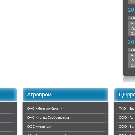
Ок
20
Ян
Ап
Ию
Ок
20
Ян
Ап
Ию
Ок
Агропром
Цифро
ОАО «Мелькомбинат»
ПАО «Нау
ОАО «Истра-Хлебопродукт»
ООО «Авт
ООО «Агритек»
ООО «Вег