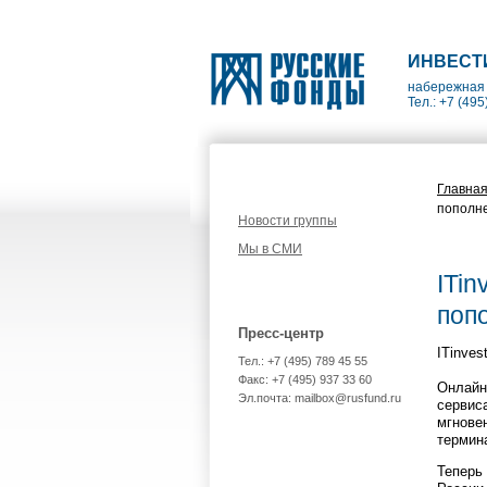
ИНВЕСТ
набережная 
Тел.: +7 (495
Главна
пополне
Новости группы
Мы в СМИ
ITin
поп
Пресс-центр
ITinve
Тел.: +7 (495) 789 45 55
Факс: +7 (495) 937 33 60
Онлайн-
Эл.почта: mailbox@rusfund.ru
сервис
мгнове
термин
Теперь