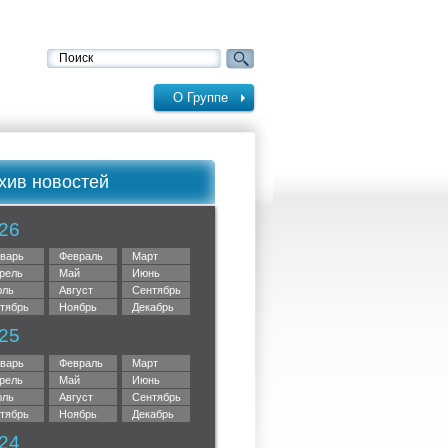
О Группе
хив новостей
26
варь
Февраль
Март
рель
Май
Июнь
ль
Август
Сентябрь
тябрь
Ноябрь
Декабрь
25
варь
Февраль
Март
рель
Май
Июнь
ль
Август
Сентябрь
тябрь
Ноябрь
Декабрь
24