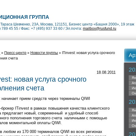
ИЦИОННАЯ ГРУППА
Тараса Шевченко, 23А, Москва, 121151, Бизнес центр «Башня 2000», 19 этаж
) 789 45 55 / Факс: +7 (495) 937 33 60 / Эл.почта:
mailbox@rusfund.ru
я
»
Пресс-центр
»
Новости группы
» ITinvest: новая услуга срочного
Ар
ния счета
20
18.08.2011
vest: новая услуга срочного
Ян
Ап
олнения счета
Ию
Ок
st начинает прием средств через терминалы QIWI
20
брокер ITinvest в рамках повышения качества клиентского
Ян
а предлагает новый, современный и удобный способ
Ап
нного пополнения торгового счета наличными с помощью
Ию
алов моментальной оплаты QIWI.
Ок
 в любом из 170 000 терминалов QIWI во всех регионах
20