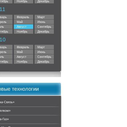
тябрь
Ноябрь
Декабрь
11
варь
Февраль
Март
рель
Май
Июнь
ль
Август
Сентябрь
тябрь
Ноябрь
Декабрь
10
варь
Февраль
Март
рель
Май
Июнь
ль
Август
Сентябрь
тябрь
Ноябрь
Декабрь
вые технологии
ка-Связь»
елком»
а-Газ»