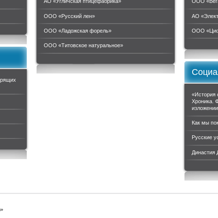
АО «Угличская птицефабрика»
ООО «Вег
ООО «Русский лен»
АО «Элек
ООО «Ладожская форель»
ООО «Циф
ООО «Титовское натуральное»
Социа
орящих
«История 
Хроника. 
изложени
Как мы по
Русские у
Династия
ы»