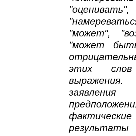
"оценивать",
"намереватьс
"может", "в
"может быт
отрицательн
этих сло
выражени
заявления
предполож
фактические
результа