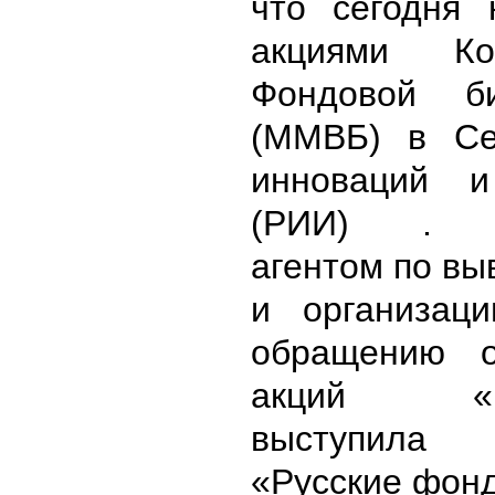
что сегодня 
акциями К
Фондовой 
(ММВБ) в Се
инноваций и
(РИИ) . Л
агентом по вы
и организац
обращению о
акций «На
выступила
«Русские фон