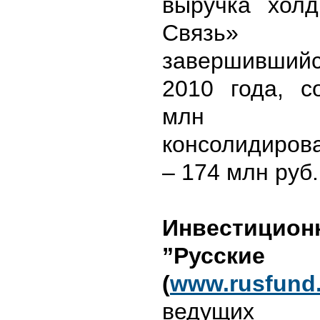
выручка холд
Связь» 
завершившийс
2010 года, с
млн 
консолидиров
– 174 млн руб.
Инвестицио
”Русски
(
www.rusfund.
ведущих у