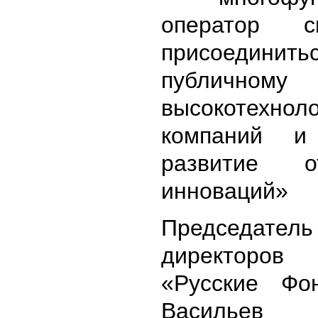
оператор с
присоеди
публично
высокотехнол
компаний и
развитие от
инноваций»
Председат
директоро
«Русские Ф
Васильев