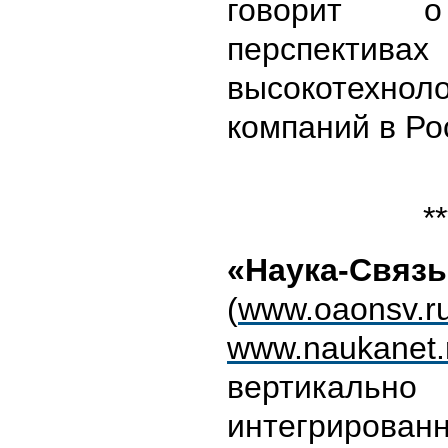
говорит 
перспекти
высокотехнол
компаний в Ро
**
«Наука-Связь
(
www.oaonsv.r
www.naukanet.
вертикально
интегрирован