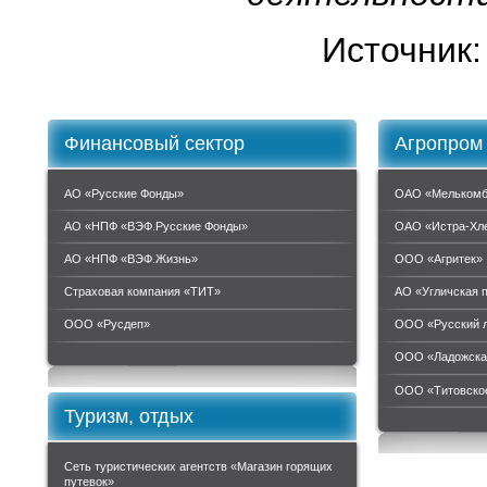
Источник
Финансовый сектор
Агропром
АО «Русские Фонды»
ОАО «Мелькомб
АО «НПФ «ВЭФ.Русские Фонды»
ОАО «Истра-Хл
АО «НПФ «ВЭФ.Жизнь»
ООО «Агритек»
Страховая компания «ТИТ»
АО «Угличская 
ООО «Руcдеп»
ООО «Русский 
ООО «Ладожска
ООО «Титовское
Туризм, отдых
Сеть туристических агентств «Магазин горящих
путевок»