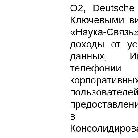
O
2,
Deutsche
Ключевыми в
«Наука-Связ
доходы от ус
данных, И
телефо
корпоративны
пользов
предоставлен
в ар
Консолидиров