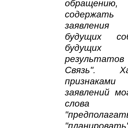
обращени
содержать 
заявления 
будущих с
будущих ф
результат
Связь". Ха
признаками
заявлений м
слова "о
"предполагать
"планировать"