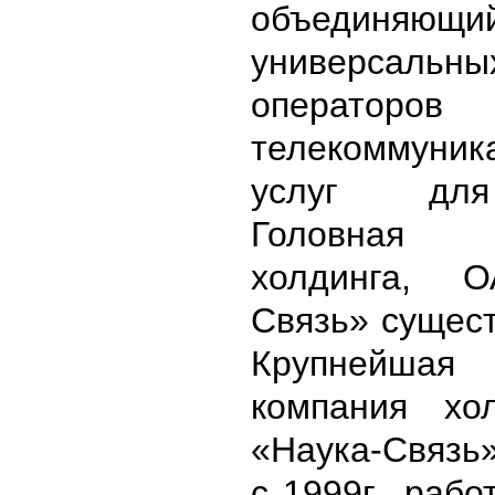
объединяющи
универсальны
операторов
телекоммуник
услуг для
Головная
холдинга, 
Связь» сущес
Крупнейшая 
компания хо
«Наука-Связь
с 1999г., раб