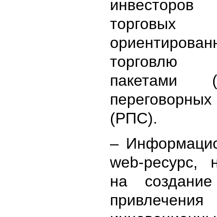
инвесторо
торговых т
ориентиро
торговлю
пакетами 
переговор
(РПС).
– Информаци
web
-ресурс, 
на создание
привлечения