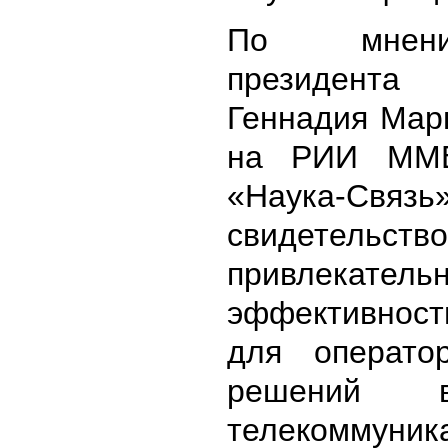
По мнен
президе
Геннадия Мар
на РИИ ММВ
«Наука-Связ
свидетельств
привлекат
эффективнос
для операто
решений 
телекомму