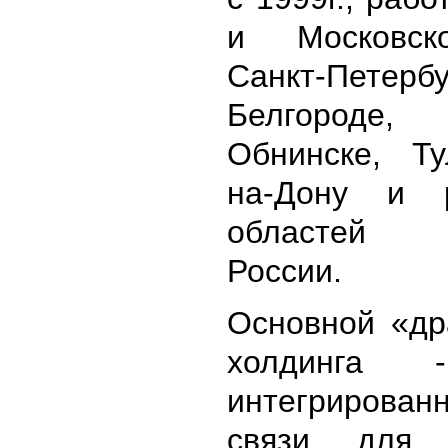
и Московск
Санкт-Петербу
Белгород
Обнинске, Ту
на-Дону и 
областей ц
России.
Основной «др
холдинга 
интегриров
связи для 