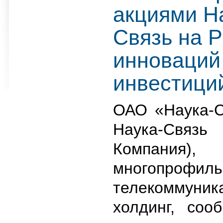
акциями Н
Связь на 
инноваций
инвестиц
ОАО «Наука-С
Наука-С
Компания),
многопрофил
телекоммуник
холдинг, соо