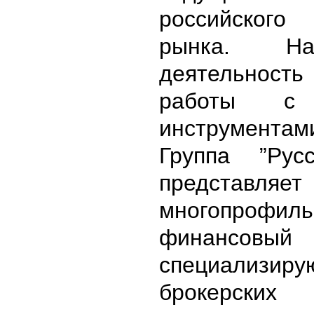
российского
рынка. Н
деятельность 
работы с 
инструмента
Группа ”Рус
представл
многопрофил
финансовы
специализи
брокерских