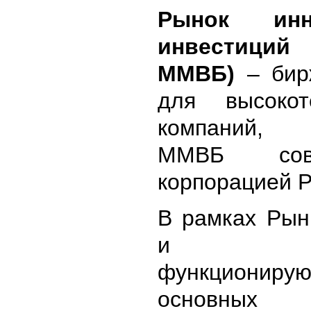
Рынок ин
инвестиций
ММВБ)
– бир
для высокот
компаний,
ММВБ сов
корпорацией
В рамках Рын
и инве
функцион
основных