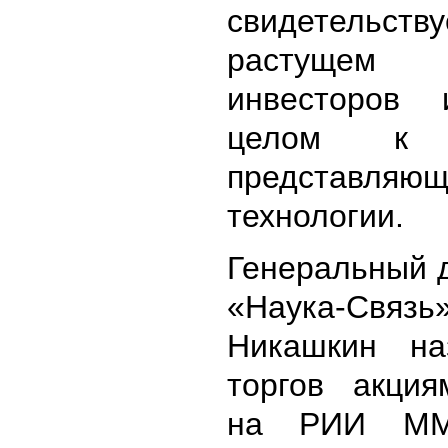
свидетел
растущем
инвесторов
целом к к
представляю
технологии.
Генеральный 
«Наука-Свя
Никашкин на
торгов акци
на РИИ ММ