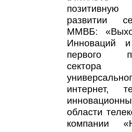
позитивную
развитии с
ММВБ: «Вых
Инноваций и
первого пр
сектора
универсально
интернет, 
инновацион
области теле
компании «Н