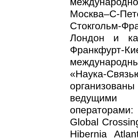
междунаро
Москва–С-Пет
Стокгольм-Фр
Лондон и ка
Франкфурт
междунаро
«Наука-Связь
организованы
ведущими 
оператор
Global
Crossin
Hibernia
Atlan