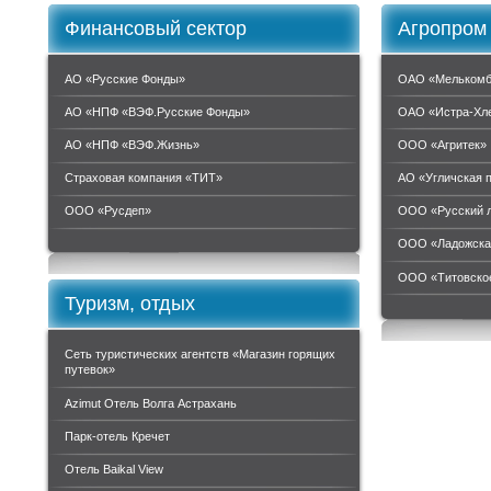
Финансовый сектор
Агропром
АО «Русские Фонды»
ОАО «Мелькомб
АО «НПФ «ВЭФ.Русские Фонды»
ОАО «Истра-Хл
АО «НПФ «ВЭФ.Жизнь»
ООО «Агритек»
Страховая компания «ТИТ»
АО «Угличская 
ООО «Руcдеп»
ООО «Русский 
ООО «Ладожска
ООО «Титовское
Туризм, отдых
Сеть туристических агентств «Магазин горящих
путевок»
Azimut Отель Волга Астрахань
Парк-отель Кречет
Отель Baikal View