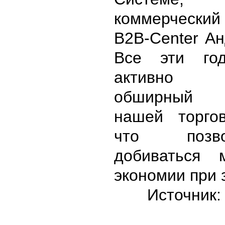
коммерческ
B2B-Center Ан
Все эти го
активно и
обширный 
нашей торго
что позв
добиваться 
экономии при 
Источник