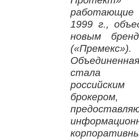
работающие
1999 г., объ
новым брен
(«Премекс»).
Объединенн
стала ли
российским
брокером,
предоставля
информацио
корпоративн