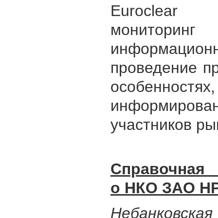
Euroclear /
мониторинг
информацио
проведение п
особенностях,
информирова
участников ры
Справочная
о НКО ЗАО Н
Небанковска