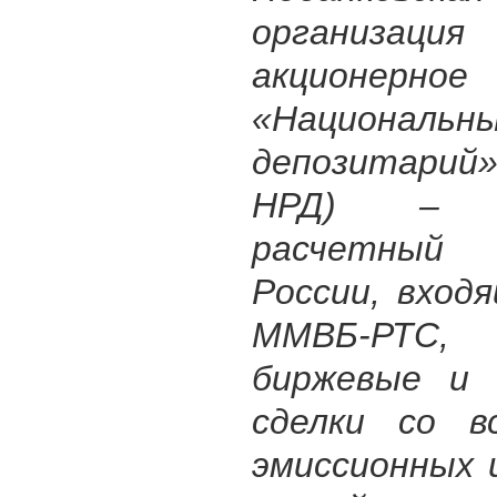
организаци
акционерно
«Национальн
депозитари
НРД) – к
расчетный 
России, вход
ММВБ-РТС, 
биржевые и 
сделки со в
эмиссионных 