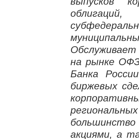
выпусков ко
облигаций
субфедер
муниципальны
Обслуживает
на рынке ОФЗ
Банка Росси
биржевых сде
корпора
региональны
большинств
акциями, а т