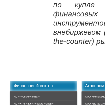
по купле 
финансовых
инструм
внебиржевом 
the-counter) р
Финансовый сектор
Агропром
АО «Русские Фонды»
ОАО «Мелькомб
АО «НПФ «ВЭФ.Русские Фонды»
ОАО «Истра-Хл