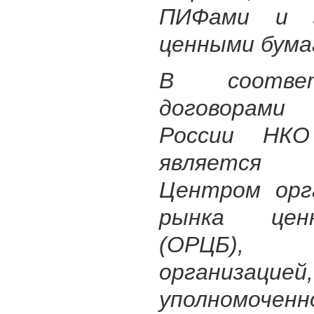
ПИФами и з
ценными бума
В соотве
договорам
России НК
является 
Центром орг
рынка цен
(ОРЦБ), 
организацией,
уполномо