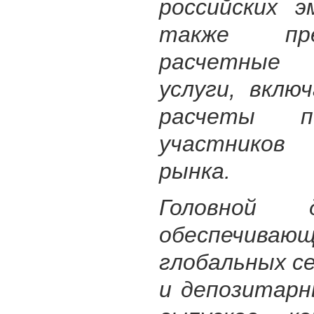
российских 
также пре
расчетные 
услуги, вклю
расчеты п
участников 
рынка.
Головной д
обеспечиваю
глобальных 
и депозитар