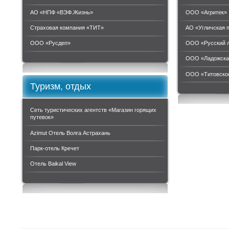
АО «НПФ «ВЭФ.Жизнь»
ООО «Агритек»
Страховая компания «ТИТ»
АО «Угличская 
ООО «Руcдеп»
ООО «Русский 
ООО «Ладожска
ООО «Титовское
Туризм, отдых
Сеть туристических агентств «Магазин горящих
путевок»
Azimut Отель Волга Астрахань
Парк-отель Кречет
Отель Baikal View