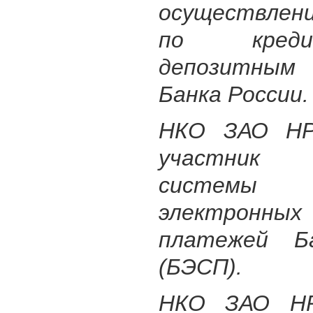
осуществлен
по кред
депозитным
Банка России.
НКО ЗАО НР
участник
системы б
электронн
платежей Б
(БЭСП).
НКО ЗАО НР