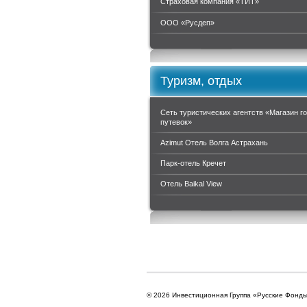
Страховая компания «ТИТ»
ООО «Руcдеп»
Туризм, отдых
Сеть туристических агентств «Магазин г
путевок»
Azimut Отель Волга Астрахань
Парк-отель Кречет
Отель Baikal View
© 2026 Инвестиционная Группа «Русские Фонд