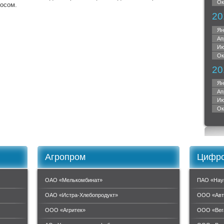
Ок
лосом.
20
Ян
Ап
Ию
Ок
20
Ян
Ап
Ию
Ок
Агропром
Цифро
ОАО «Мелькомбинат»
ПАО «Нау
ОАО «Истра-Хлебопродукт»
ООО «Авт
ООО «Агритек»
ООО «Вег