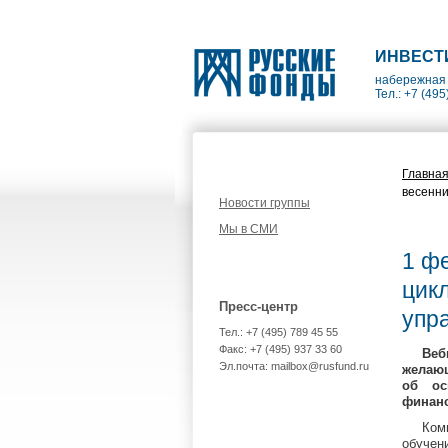
ИНВЕСТ
набережная 
Тел.: +7 (495
Главна
весенни
Новости группы
Мы в СМИ
1 фе
цик
Пресс-центр
упр
Тел.: +7 (495) 789 45 55
Факс: +7 (495) 937 33 60
Ве
Эл.почта: mailbox@rusfund.ru
желающ
об ос
финанс
Ком
обучен