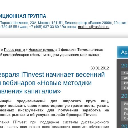
ИЦИОННАЯ ГРУППА
Тараса Шевченко, 23А, Москва, 121151, Бизнес центр «Башня 2000», 19 этаж
) 789 45 55 / Факс: +7 (495) 937 33 60 / Эл.почта:
mailbox@rusfund.ru
я
»
Пресс-центр
»
Новости группы
» 1 февраля ITinvest начинает
Ар
й цикл вебинаров «Новые методики управления капиталом»
20
30.01.2012
враля ITinvest начинает весенний
Ян
Ап
л вебинаров «Новые методики
Ию
Ок
авления капиталом»
20
бинары предназначены для широкого круга лиц,
Ян
их повысить свою инвестиционную грамотность, узнать
Ап
новных инструментах для получения заработка на
Ию
овых рынках и об услугах он-лайн брокера ITinvest
Ок
пания ITinvest при поддержке системы дистанционного
20
ия iLearney приглашает всех желающих посетить обучающие