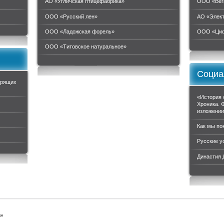
АО «Угличская птицефабрика»
ООО «Вег
ООО «Русский лен»
АО «Элек
ООО «Ладожская форель»
ООО «Циф
ООО «Титовское натуральное»
Социа
орящих
«История 
Хроника. 
изложени
Как мы по
Русские у
Династия
ы»