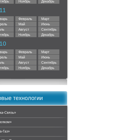
тябрь
Ноябрь
Декабрь
11
варь
Февраль
Март
рель
Май
Июнь
ль
Август
Сентябрь
тябрь
Ноябрь
Декабрь
10
варь
Февраль
Март
рель
Май
Июнь
ль
Август
Сентябрь
тябрь
Ноябрь
Декабрь
вые технологии
ка-Связь»
елком»
а-Газ»