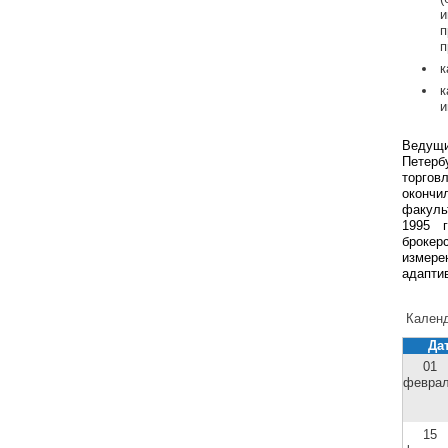
п
п
к
к
и
Ведущ
Петерб
торгов
окончи
факуль
1995 г
броке
измере
адапти
Календ
Да
01
февра
15