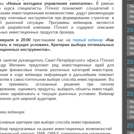
ары
«Новые методики управления капиталом».
В рамках
Ян
о курса специалисты ITinvest познакомят слушателей с
Ап
ьными инвестиционными возможностями, дадут рекомендации
Ию
ору ключевых инструментов при формировании стратегии в
Ок
ей рыночной ситуации. Программы вебинаров являются
кой разработкой компании ITinvest и содержат описание
20
ьных инвестиционных продуктов брокера.
Ян
евраля в 20:00
приглашаем вас на
первый вебинар
«Как
Ап
тать в текущих условиях.
Критерии выбора оптимальных
Ию
иционных инструментов».
Ок
м занятии руководитель Санкт-Петербургского офиса ITinvest
20
андр Миланич предложит ряд инвестиционных идей для
ации финансовых планов различных категорий инвесторов.
Ян
нная в ходе вебинара информация в дальнейшем поможет
Ап
елям в самостоятельном выборе способа инвестирования. Вы
Ию
те принимать осознанные решения при личном
Ок
ировании, оценивать продукты, выбирать объекты инвестиций,
20
енно зарабатывать в текущих рыночных условиях. Вебинар
значен для широкой аудитории.
Ян
Ап
мма вебинара:
Ию
Ок
сновные критерии при выборе способа инвестирования;
20
бзор предлагаемых на рынке инвестиционных возможностей
банковский депозит, ПИФ, ОФБУ, доверительное управление,
Ян