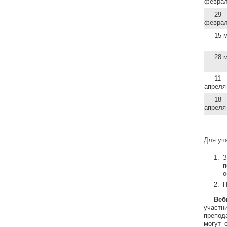
февра
29
февра
15 
28 
11
апреля
18
апреля
Для уч
З
п
о
П
Веб
участн
препод
могут 