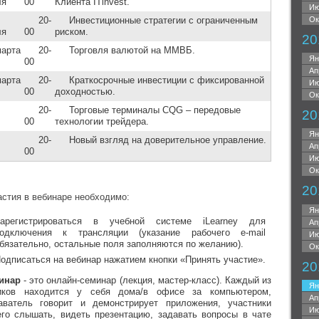
ля
00
Клиента ITinvest.
Ию
20-
Инвестиционные стратегии с ограниченным
Ок
ля
00
риском.
20
марта
20-
Торговля валютой на ММВБ.
Ян
00
Ап
марта
20-
Краткосрочные инвестиции с фиксированной
Ию
00
доходностью.
Ок
20-
Торговые терминалы CQG – передовые
20
00
технологии трейдера.
Ян
20-
Новый взгляд на доверительное управление.
Ап
00
Ию
Ок
20
астия в вебинаре необходимо:
Ян
арегистрироваться в учебной системе iLearney для
Ап
одключения к трансляции (указание рабочего e-mail
Ию
бязательно, остальные поля заполняются по желанию).
Ок
одписаться на вебинар нажатием кнопки «Принять участие».
20
инар
- это онлайн-семинар (лекция, мастер-класс). Каждый из
Ян
иков находится у себя дома/в офисе за компьютером,
Ап
аватель говорит и демонстрирует приложения, участники
Ию
его слышать, видеть презентацию, задавать вопросы в чате