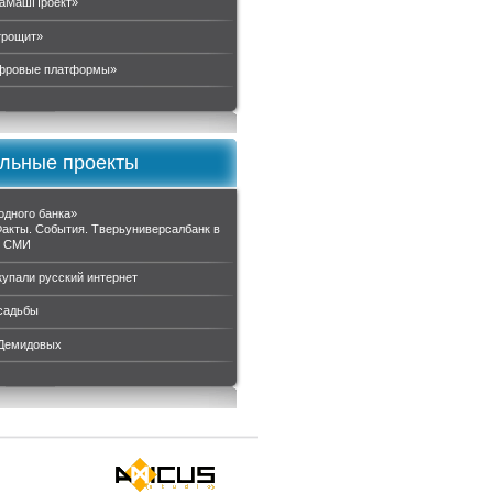
аМашПроект»
трощит»
ровые платформы»
льные проекты
одного банка»
Факты. События. Тверьуниверсалбанк в
и СМИ
купали русский интернет
садьбы
 Демидовых