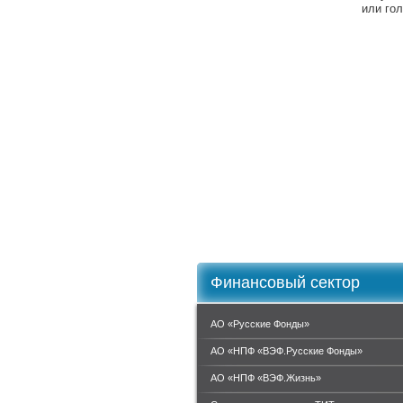
или го
Финансовый сектор
АО «Русские Фонды»
АО «НПФ «ВЭФ.Русские Фонды»
АО «НПФ «ВЭФ.Жизнь»