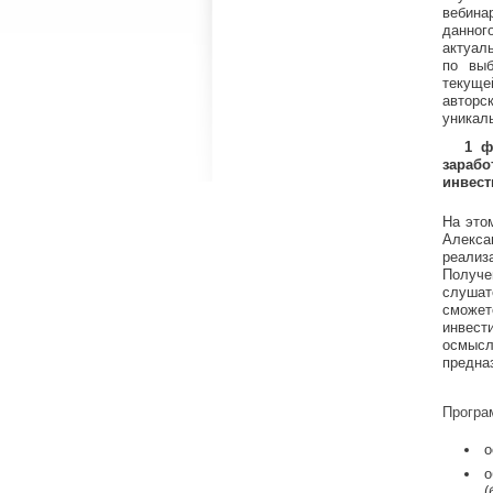
вебин
данног
актуал
по выб
текущ
авторс
уникал
1 ф
зарабо
инвест
На это
Алекс
реализ
Получе
слушат
сможе
инвест
осмысл
предна
Програ
о
о
(