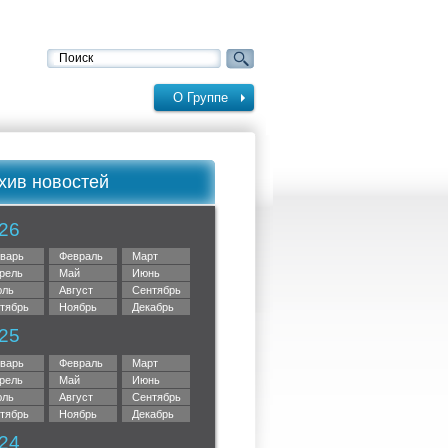
О Группе
хив новостей
26
варь
Февраль
Март
рель
Май
Июнь
ль
Август
Сентябрь
тябрь
Ноябрь
Декабрь
25
варь
Февраль
Март
рель
Май
Июнь
ль
Август
Сентябрь
тябрь
Ноябрь
Декабрь
24