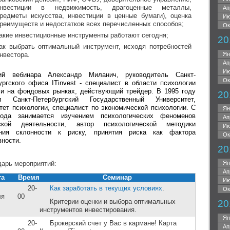
инвестиции в недвижимость, драгоценные металлы,
Ап
редметы искусства, инвестиции в ценные бумаги), оценка
Ию
реимуществ и недостатков всех перечисленных способов;
Ок
акие инвестиционные инструменты работают сегодня;
20
ак выбрать оптимальный инструмент, исходя потребностей
нвестора.
Ян
Ап
Ию
ий вебинара Александр Миланич, руководитель Санкт-
Ок
ургского офиса ITinvest ‑ специалист в области психологии
ли на фондовых рынках, действующий трейдер. В 1995 году
20
л Санкт-Петербургский Государственный Университет,
тет психологии, специалист по экономической психологии. С
Ян
ода занимается изучением психологических феноменов
Ап
рской деятельности, автор психологической методики
Ию
ния склонности к риску, принятия риска как фактора
Ок
вности.
20
арь мероприятий:
Ян
Ап
та
Время
Семинар
Ию
20-
Как заработать в текущих условиях
.
Ок
ля
00
Критерии оценки и выбора оптимальных
20
инструментов инвестирования.
Ян
20-
Брокерский счет у Вас в кармане! Карта
Ап