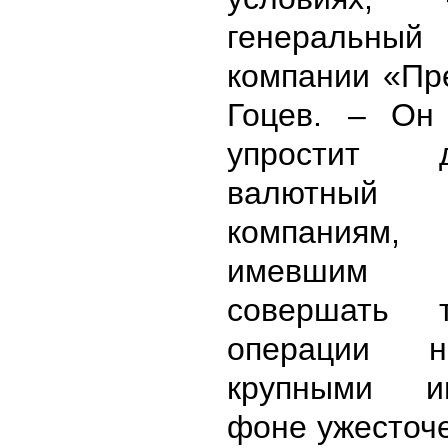
генеральны
компании «Пр
Гоцев. – Он
упростит 
валютны
компаниям
имевшим в
совершать 
операции 
крупными и
фоне ужесточ