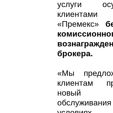
услуги осу
клиентами
«Премекс»
б
комиссионно
вознагражде
брокера.
«Мы предло
клиентам пр
новый 
обслуживания
условиях,