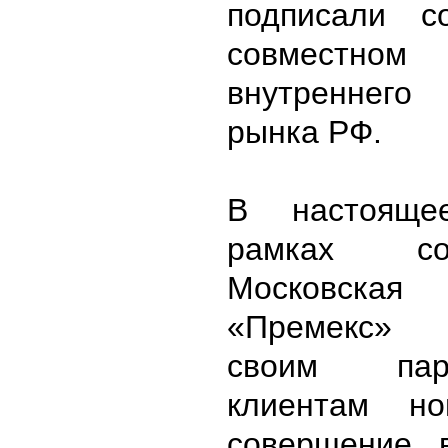
подписали с
совместно
внутреннег
рынка РФ.
В настоящ
рамках сот
Московска
«Премекс» 
своим па
клиентам но
совершение 