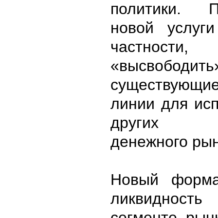
политики. П
новой услуги
частност
«высвободить
существующи
линии для ис
других ин
денежного рын
Новый форма
ликвидност
сегменте ры