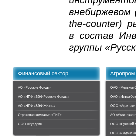
внебиржевом 
the-counter) 
в состав Ин
группы «Русс
Финансовый сектор
Агропром
АО «Русские Фонды»
ОАО «Мелькомб
АО «НПФ «ВЭФ.Русские Фонды»
ОАО «Истра-Хл
АО «НПФ «ВЭФ.Жизнь»
ООО «Агритек»
Страховая компания «ТИТ»
АО «Угличская 
ООО «Руcдеп»
ООО «Русский 
ООО «Ладожска