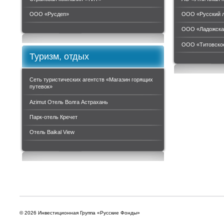
ООО «Руcдеп»
ООО «Русский 
ООО «Ладожска
ООО «Титовское
Туризм, отдых
Сеть туристических агентств «Магазин горящих
путевок»
Azimut Отель Волга Астрахань
Парк-отель Кречет
Отель Baikal View
© 2026 Инвестиционная Группа «Русские Фонды»