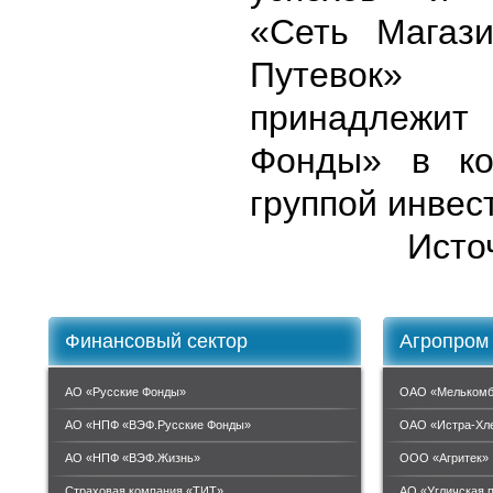
«Сеть Магаз
Путевок»
принадлежит
Фонды» в ко
группой инвес
Исто
Финансовый сектор
Агропром
АО «Русские Фонды»
ОАО «Мелькомб
АО «НПФ «ВЭФ.Русские Фонды»
ОАО «Истра-Хл
АО «НПФ «ВЭФ.Жизнь»
ООО «Агритек»
Страховая компания «ТИТ»
АО «Угличская 