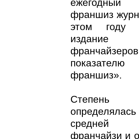
ежегодны
франшиз журн
этом году а
издание р
франчай
показателю 
франшиз».
Степень в
определялас
средней
франчайзи и 