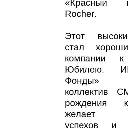
«Красный 
Rocher.
Этот высоки
стал хорош
компании к
Юбилею. И
Фонды» по
коллектив 
рождения 
желает д
успехов и п