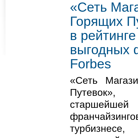
«Сеть Маг
Горящих Пу
в рейтинг
выгодных 
Forbes
«Сеть Магаз
Путевок», 
старшейшей
франчайзинг
турбизнесе