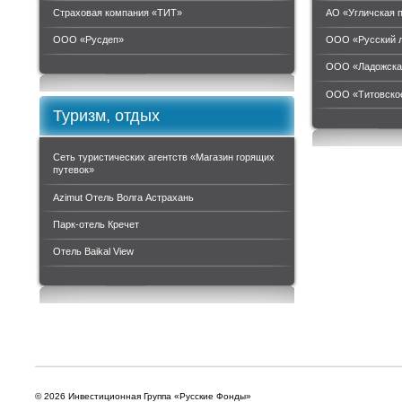
Страховая компания «ТИТ»
АО «Угличская 
ООО «Руcдеп»
ООО «Русский 
ООО «Ладожска
ООО «Титовское
Туризм, отдых
Сеть туристических агентств «Магазин горящих
путевок»
Azimut Отель Волга Астрахань
Парк-отель Кречет
Отель Baikal View
© 2026 Инвестиционная Группа «Русские Фонды»