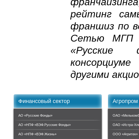
франчайзинг
рейтинг сам
франшиз по в
Сетью МГП 
«Русские
консорциу
другими акци
Финансовый сектор
Агропром
АО «Русские Фонды»
ОАО «Мелькомб
АО «НПФ «ВЭФ.Русские Фонды»
ОАО «Истра-Хл
АО «НПФ «ВЭФ.Жизнь»
ООО «Агритек»