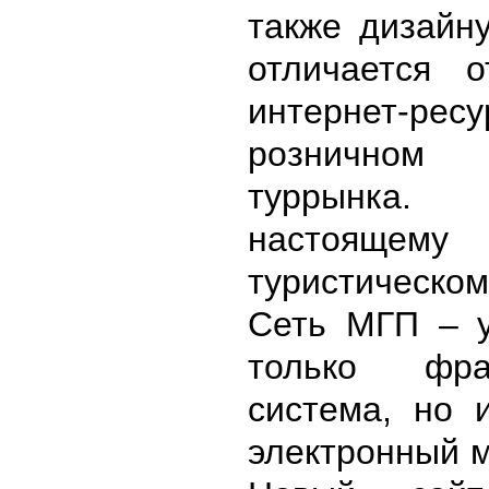
также дизайн
отличается 
интернет-
розничном
туррынка
настоящем
туристическ
Сеть МГП – 
только фран
система, но 
электронный м