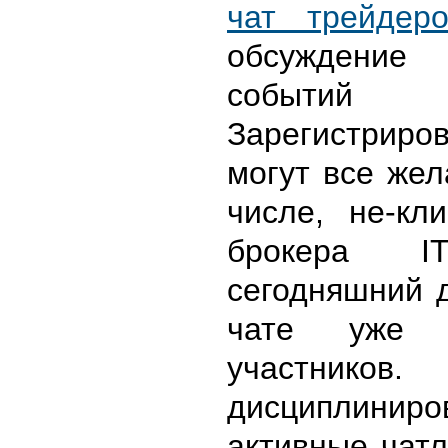
чат трейдеро
обсужден
событий
Зарегистриро
могут все же
числе, не-кл
брокера IT
сегодняшний 
чате уже 
участник
дисциплини
активные чат