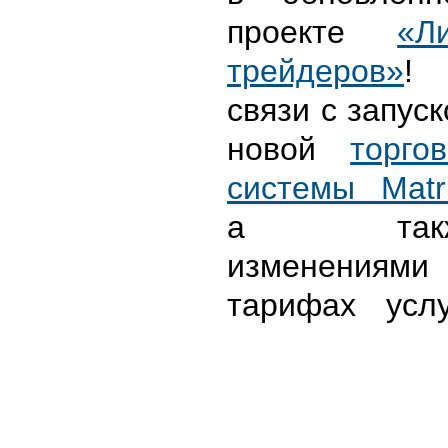
проекте
«Л
трейдеров»
!
связи с запус
новой
торго
системы Matr
а такж
изменениями
тарифах услу