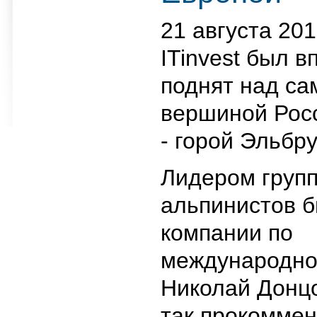
21 августа 20
ITinvest был 
поднят над са
вершиной Рос
- горой Эльбру
Лидером групп
альпинистов б
компании по
международно
Николай Донцо
так прокомме