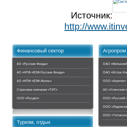
Источник:
http://www.itin
Финансовый сектор
Агропром
АО «Русские Фонды»
ОАО «Мелькомб
АО «НПФ «ВЭФ.Русские Фонды»
ОАО «Истра-Хл
АО «НПФ «ВЭФ.Жизнь»
ООО «Агритек»
Страховая компания «ТИТ»
АО «Угличская 
ООО «Руcдеп»
ООО «Русский 
ООО «Ладожска
ООО «Титовское
Туризм, отдых