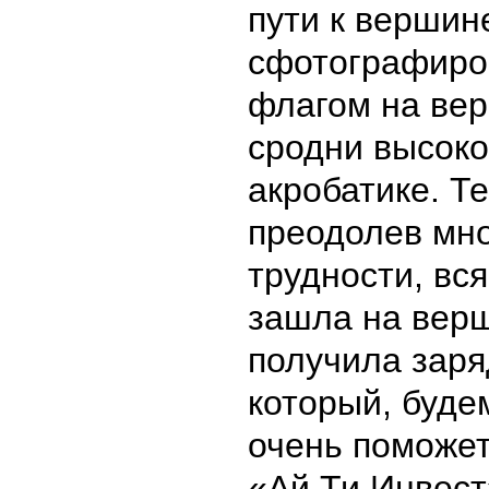
пути к вершине
сфотографиро
флагом на ве
сродни высоко
акробатике. Т
преодолев мн
трудности, вся
зашла на вер
получила заря
который, буде
очень поможе
«Ай Ти Инвест