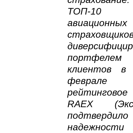
ТОП-10 р
авиационных
страхов
диверсифици
портфелем 
клиентов в 
феврале
рейтингово
RAEX (Эк
подтверди
надежност