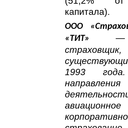
(51,2% от
капитала).
ООО «Страхо
— к
«ТИТ»
страховщик,
существующи
1993 года
направления
деятель
авиаци
корпоративно
страховани