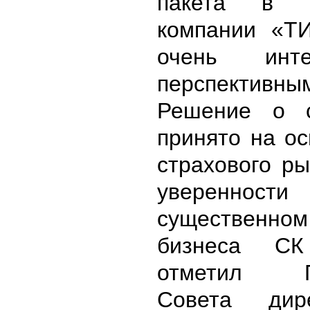
пакета в
компании «ТИ
очень инт
перспективн
Решение о 
принято на о
страхового р
уверен
существен
бизнеса С
отметил Пр
Совета дир