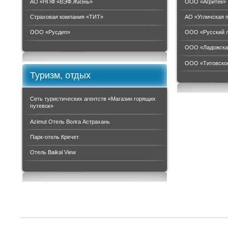
АО «НПФ «ВЭФ.Жизнь»
ООО «Агритек»
Страховая компания «ТИТ»
АО «Угличская 
ООО «Руcдеп»
ООО «Русский 
ООО «Ладожска
ООО «Титовское
Туризм, отдых
Сеть туристических агентств «Магазин горящих
путевок»
Azimut Отель Волга Астрахань
Парк-отель Кречет
Отель Baikal View