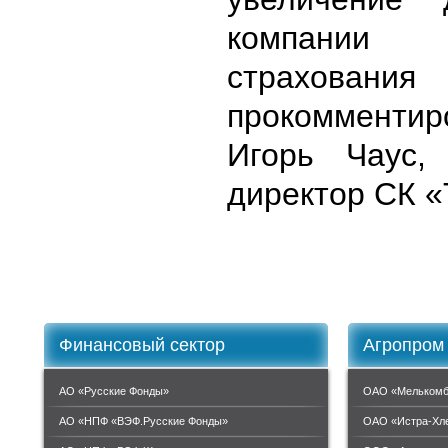
компании
страховани
прокомменти
Игорь Чаус,
директор СК 
Финансовый сектор
Агропром
АО «Русские Фонды»
ОАО «Мелькомб
АО «НПФ «ВЭФ.Русские Фонды»
ОАО «Истра-Хл