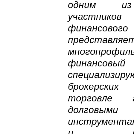
одним из
участников 
финансово
представл
многопрофил
финансовы
специализи
брокерских
торговле 
долговыми
инструмента
и погло