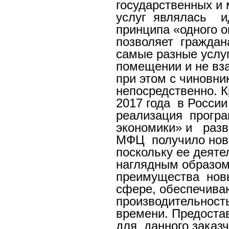
государственных и
услуг являлась 
принципа «одного о
позволяет граждан
самые разные услу
помещении и не вз
при этом с чиновни
непосредственно. К
2017 года в Росси
реализация прогр
экономики» и ра
МФЦ получило нов
поскольку ее деят
наглядным образо
преимущества новы
сфере, обеспечив
производительнос
времени. Предоста
для данного заказч