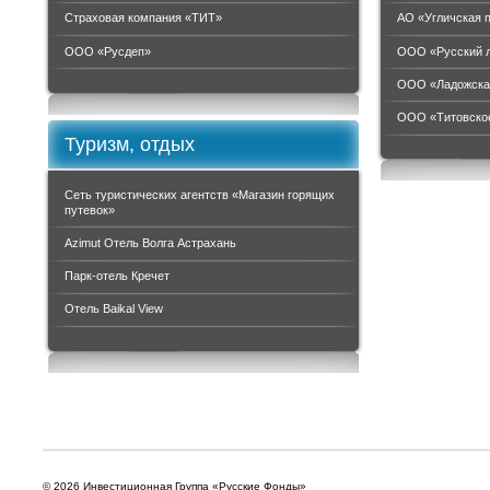
Страховая компания «ТИТ»
АО «Угличская 
ООО «Руcдеп»
ООО «Русский 
ООО «Ладожска
ООО «Титовское
Туризм, отдых
Сеть туристических агентств «Магазин горящих
путевок»
Azimut Отель Волга Астрахань
Парк-отель Кречет
Отель Baikal View
© 2026 Инвестиционная Группа «Русские Фонды»