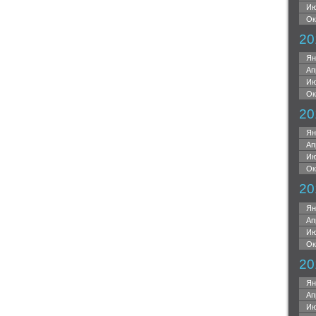
Ию
Ок
20
Ян
Ап
Ию
Ок
20
Ян
Ап
Ию
Ок
20
Ян
Ап
Ию
Ок
20
Ян
Ап
Ию