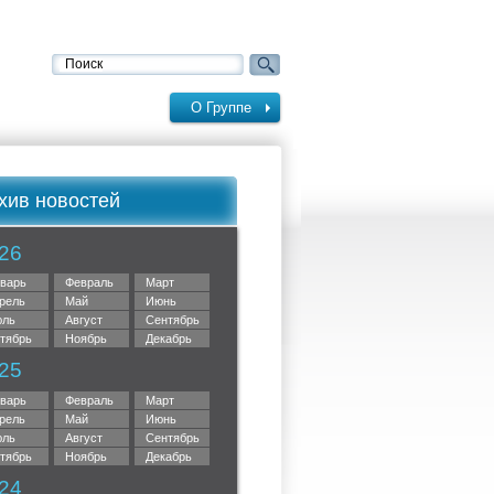
О Группе
хив новостей
26
варь
Февраль
Март
рель
Май
Июнь
ль
Август
Сентябрь
тябрь
Ноябрь
Декабрь
25
варь
Февраль
Март
рель
Май
Июнь
ль
Август
Сентябрь
тябрь
Ноябрь
Декабрь
24