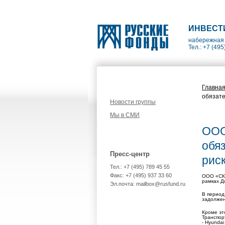
ИНВЕСТ
набережная 
Тел.: +7 (495
Главна
обязате
Новости группы
Мы в СМИ
ООО
обя
Пресс-центр
рис
Тел.: +7 (495) 789 45 55
Факс: +7 (495) 937 33 60
ООО «СК 
рамках Д
Эл.почта: mailbox@rusfund.ru
В период
задолжен
Кроме эт
Транспор
- Hyundai