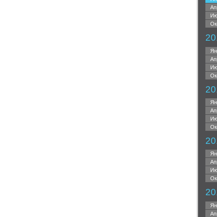
Ап
Ию
Ок
20
Ян
Ап
Ию
Ок
20
Ян
Ап
Ию
Ок
20
Ян
Ап
Ию
Ок
20
Ян
Ап