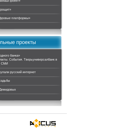
аМашПроект»
трощит»
ровые платформы»
льные проекты
одного банка»
Факты. События. Тверьуниверсалбанк в
и СМИ
купали русский интернет
садьбы
 Демидовых