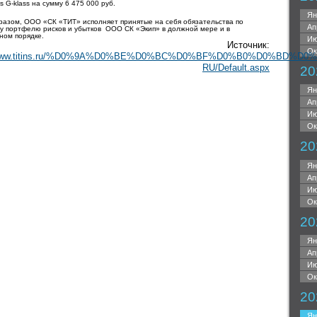
s G-klass на сумму 6 475 000 руб.
Ян
разом, ООО «СК «ТИТ» исполняет принятые на себя обязательства по
Ап
у портфелю рисков и убытков ООО СК «Экип» в должной мере и в
ном порядке.
Ию
Источник:
Ок
//www.titins.ru/%D0%9A%D0%BE%D0%BC%D0%BF%D0%B0%D0%BD%D0%B
RU/Default.aspx
20
Ян
Ап
Ию
Ок
20
Ян
Ап
Ию
Ок
20
Ян
Ап
Ию
Ок
20
Ян