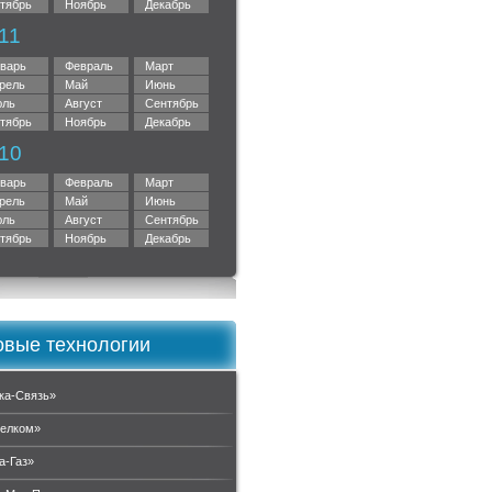
тябрь
Ноябрь
Декабрь
11
варь
Февраль
Март
рель
Май
Июнь
ль
Август
Сентябрь
тябрь
Ноябрь
Декабрь
10
варь
Февраль
Март
рель
Май
Июнь
ль
Август
Сентябрь
тябрь
Ноябрь
Декабрь
вые технологии
ка-Связь»
елком»
а-Газ»