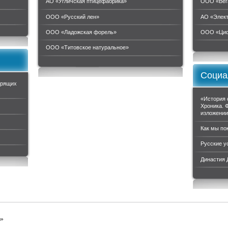
АО «Угличская птицефабрика»
ООО «Вег
ООО «Русский лен»
АО «Элек
ООО «Ладожская форель»
ООО «Циф
ООО «Титовское натуральное»
Социа
орящих
«История 
Хроника. 
изложени
Как мы по
Русские у
Династия
ы»