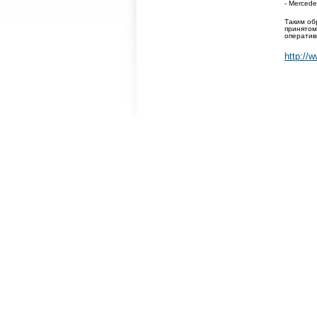
- Mercede
Таким об
принятом
оператив
http: