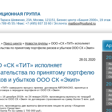
ИЦИОННАЯ ГРУППА
Тараса Шевченко, 23А, Москва, 121151, Бизнес центр «Башня 2000», 19 этаж
) 789 45 55 / Факс: +7 (495) 937 33 60 / Эл.почта:
mailbox@rusfund.ru
я
»
Пресс-центр
»
Новости группы
» ООО «СК «ТИТ» исполняет
Ар
льства по принятому портфелю рисков и убытков ООО СК «Экип»
20
28.01.2020
 «СК «ТИТ» исполняет
Ян
Ап
зательства по принятому портфелю
Ию
Ок
ков и убытков ООО СК «Экип»
20
«ТИТ» завершило процесс приема договоров АВТОКАСКО, принятых в
оговора о передаче портфеля от ООО СК «Экип».
Ян
Ап
 с 16 декабря 2019г. по 24 января 2020г. произведены выплаты по текущей
ности ООО СК «Экип» по договорам страхования на сумму более 5 млн. руб.
Ию
Ок
ого, произведены две выплаты физическим лицам по риску «Хищение
тного Средства»:
20
 Santa Fe на сумму 1 700 000 руб.;