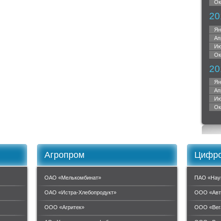
Ок
20
Ян
Ап
Ию
Ок
20
Ян
Ап
Ию
Ок
Агропром
Цифро
ОАО «Мелькомбинат»
ПАО «Нау
ОАО «Истра-Хлебопродукт»
ООО «Авт
ООО «Агритек»
ООО «Вег