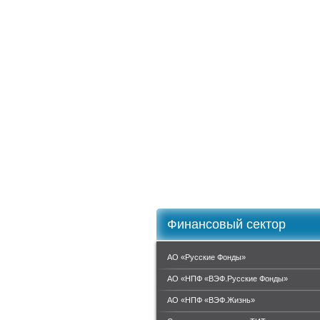
Финансовый сектор
АО «Русские Фонды»
АО «НПФ «ВЭФ.Русские Фонды»
АО «НПФ «ВЭФ.Жизнь»