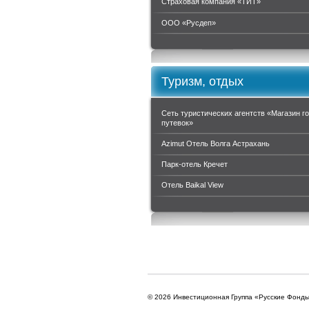
Страховая компания «ТИТ»
ООО «Руcдеп»
Туризм, отдых
Сеть туристических агентств «Магазин г
путевок»
Azimut Отель Волга Астрахань
Парк-отель Кречет
Отель Baikal View
© 2026 Инвестиционная Группа «Русские Фонд