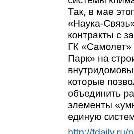
Так, в мае это
«Наука-Связь
контракты с з
ГК «Самолет» 
Парк» на стро
внутридомовых
которые позв
объединить р
элементы «умн
единую систем
http://tdaily.r