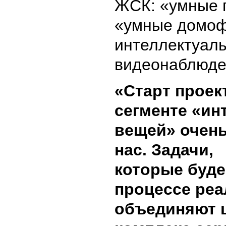
ЖСК: «умные 
«умные домоф
интеллектуал
видеонаблюден
«Старт проек
сегменте «ин
вещей» очень
нас. Задачи,
которые буде
процессе реа
объединяют 