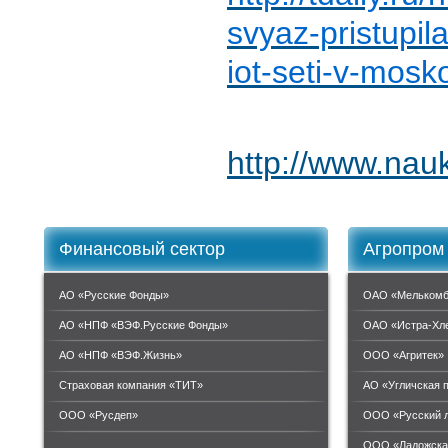
svyaz-pristupila
iot-seti-v-mosk
http://www.nau
Финансовый сектор
Агропром
АО «Русские Фонды»
ОАО «Мелькомб
АО «НПФ «ВЭФ.Русские Фонды»
ОАО «Истра-Хл
АО «НПФ «ВЭФ.Жизнь»
ООО «Агритек»
Страховая компания «ТИТ»
АО «Угличская 
ООО «Руcдеп»
ООО «Русский 
ООО «Ладожска