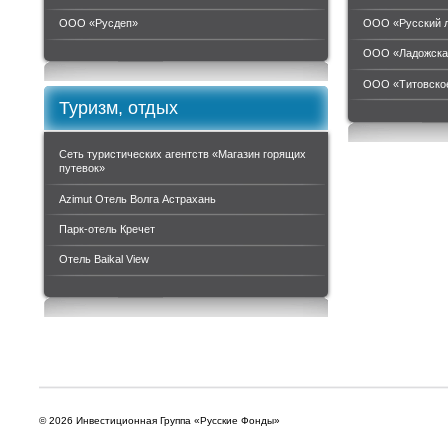
ООО «Руcдеп»
ООО «Русский 
ООО «Ладожска
ООО «Титовское
Туризм, отдых
Сеть туристических агентств «Магазин горящих
путевок»
Azimut Отель Волга Астрахань
Парк-отель Кречет
Отель Baikal View
© 2026 Инвестиционная Группа «Русские Фонды»