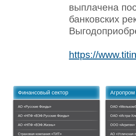
выплачена пос
банковских ре
Выгодоприобр
https://www.ti
Финансовый сектор
Агропром
АО «Русские Фонды»
ОАО «Мелькомб
АО «НПФ «ВЭФ.Русские Фонды»
ОАО «Истра-Хл
АО «НПФ «ВЭФ.Жизнь»
ООО «Агритек»
Страховая компания «ТИТ»
АО «Угличская 