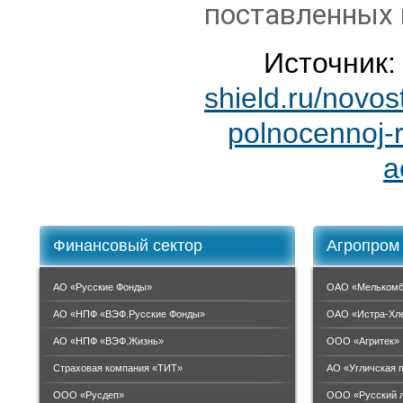
поставленных
Источник
shield.ru/novos
polnocennoj-
a
Финансовый сектор
Агропром
АО «Русские Фонды»
ОАО «Мелькомб
АО «НПФ «ВЭФ.Русские Фонды»
ОАО «Истра-Хл
АО «НПФ «ВЭФ.Жизнь»
ООО «Агритек»
Страховая компания «ТИТ»
АО «Угличская 
ООО «Руcдеп»
ООО «Русский 