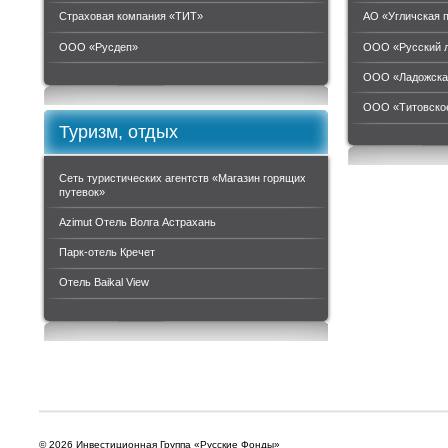
Страховая компания «ТИТ»
АО «Угличская 
ООО «Руcдеп»
ООО «Русский 
ООО «Ладожска
ООО «Титовское
Туризм, отдых
Сеть туристических агентств «Магазин горящих
путевок»
Azimut Отель Волга Астрахань
Парк-отель Кречет
Отель Baikal View
© 2026 Инвестиционная Группа «Русские Фонды»