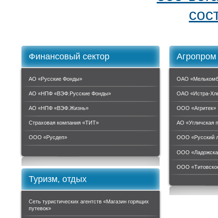
сос
Финансовый сектор
Агропром
АО «Русские Фонды»
ОАО «Мелькомб
АО «НПФ «ВЭФ.Русские Фонды»
ОАО «Истра-Хл
АО «НПФ «ВЭФ.Жизнь»
ООО «Агритек»
Страховая компания «ТИТ»
АО «Угличская 
ООО «Руcдеп»
ООО «Русский 
ООО «Ладожска
ООО «Титовское
Туризм, отдых
Сеть туристических агентств «Магазин горящих
путевок»