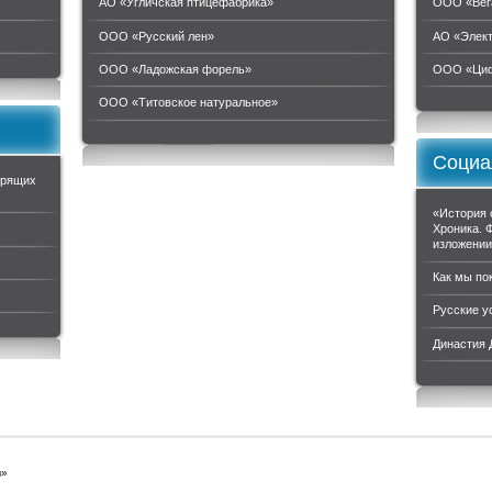
АО «Угличская птицефабрика»
ООО «Вег
ООО «Русский лен»
АО «Элек
ООО «Ладожская форель»
ООО «Циф
ООО «Титовское натуральное»
Социа
орящих
«История 
Хроника. 
изложени
Как мы по
Русские у
Династия
ы»