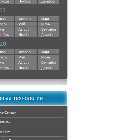
тябрь
Ноябрь
Декабрь
11
варь
Февраль
Март
рель
Май
Июнь
ль
Август
Сентябрь
тябрь
Ноябрь
Декабрь
10
варь
Февраль
Март
рель
Май
Июнь
ль
Август
Сентябрь
тябрь
Ноябрь
Декабрь
вые технологии
ка-Связь»
елком»
а-Газ»