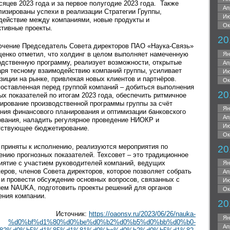
сяцев 2023 года и за первое полугодие 2023 года. Также
Ап
лизированы успехи в реализации Стратегии Группы,
Ию
действие между компаниями, новые продукты и
Ок
ктивные проекты.
20
ючение Председатель Совета директоров ПАО «Наука-Связь»
щенко отметил, что холдинг в целом выполняет намеченную
Ян
одственную программу, реализует возможности, открытые
Ап
аря тесному взаимодействию компаний группы, усиливает
Ию
зиции на рынке, привлекая новых клиентов и партнёров.
Ок
поставленная перед группой компаний – добиться выполнения
20
ых показателей по итогам 2023 года, обеспечить ритмичное
ирование производственной программы группы за счёт
Ян
ния финансового планирования и оптимизации банковского
Ап
ования, наладить регулярное проведение НИОКР и
Ию
тствующее бюджетирование.
Ок
 приняты к исполнению, реализуются мероприятия по
20
ению прогнозных показателей. Техсовет – это традиционное
иятие с участием руководителей компаний, ведущих
Ян
еров, членов Совета директоров, которое позволяет собрать
Ап
 и провести обсуждение основных вопросов, связанных с
Ию
ием NAUKA, подготовить проекты решений для органов
Ок
ения компании.
20
Источник:
https://oaonsv.ru/2023/06/26/nauka-
Ян
%d0%bf%d1%80%d0%be%d0%b2%d0%b5%d0%bb%d0%b0-
Ап