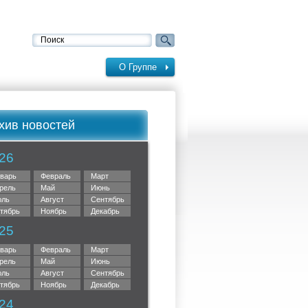
О Группе
хив новостей
26
варь
Февраль
Март
рель
Май
Июнь
ль
Август
Сентябрь
тябрь
Ноябрь
Декабрь
25
варь
Февраль
Март
рель
Май
Июнь
ль
Август
Сентябрь
тябрь
Ноябрь
Декабрь
24