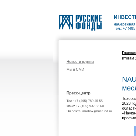
ИНВЕСТ
набережная 
Тел.: +7 (495
Главна
итогам 
Новости группы
Мы в СМИ
NAU
мес
Пресс-центр
Техсов
Тел.: +7 (495) 789 45 55
2023 г
Факс: +7 (495) 937 33 60
области
Эл.почта: mailbox@rusfund.ru
«Наука
профил