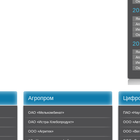
Ок
20
Ян
Ап
Ию
Ок
20
Ян
Ап
Ию
Ок
Агропром
Цифро
ОАО «Мелькомбинат»
ПАО «Нау
ОАО «Истра-Хлебопродукт»
ООО «Авт
ООО «Агритек»
ООО «Вег