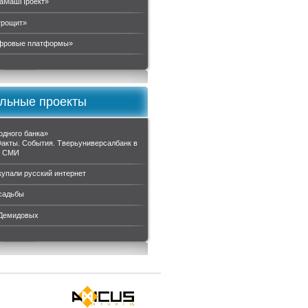
аМашПроект»
трощит»
ровые платформы»
льные проекты
одного банка»
Факты. События. Тверьуниверсалбанк в
и СМИ
купали русский интернет
садьбы
 Демидовых