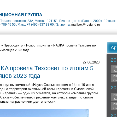
ИЦИОННАЯ ГРУППА
Тараса Шевченко, 23А, Москва, 121151, Бизнес центр «Башня 2000», 19 этаж
) 789 45 55 / Факс: +7 (495) 937 33 60 / Эл.почта:
mailbox@rusfund.ru
я
»
Пресс-центр
»
Новости группы
» NAUKA провела Техсовет по
Ар
5 месяцев 2023 года
20
27.06.2023
KA провела Техсовет по итогам 5
Ян
Ап
яцев 2023 года
Ию
Ок
ет группы компаний «Наука-Связь» прошел с 14 по 16 июня
20
ода на территории охотничьей базы «Кречет» в Смоленской
. «Кречет» — один из объектов, на котором компании группы
Ян
-Связь» обеспечивают решение комплекса задач по своим
Ап
ьным направлениям деятельности.
Ию
Ок
20