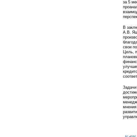
за 5 ме
проана
взаимо
перспе
В закл
А.В. Я
произв
благод
свои по
Цель, 
планов
финанс
улучше
кредит
соотве
Задачи
достиж
меропр
менедж
мнения
развит
управл