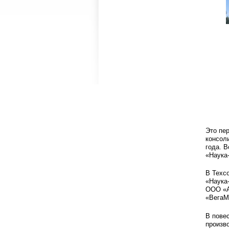
Это пе
консол
года. 
«Наука
В Техс
«Наука
ООО «А
«ВегаМ
В пове
произв