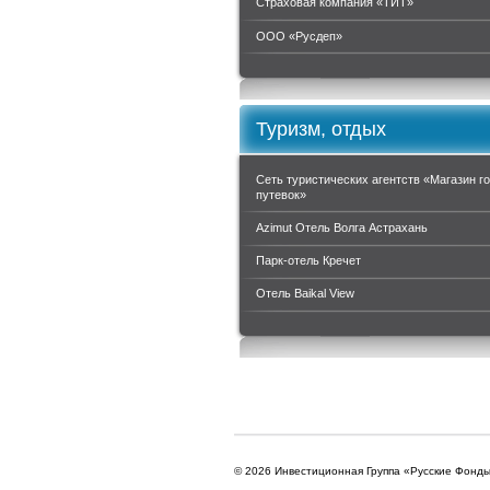
Страховая компания «ТИТ»
ООО «Руcдеп»
Туризм, отдых
Сеть туристических агентств «Магазин г
путевок»
Azimut Отель Волга Астрахань
Парк-отель Кречет
Отель Baikal View
© 2026 Инвестиционная Группа «Русские Фонд