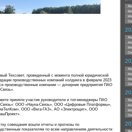
Ян
Ап
Ию
Ок
20
Ян
Ап
Ию
Ок
20
Ян
Ап
рвый Техсовет, проведенный с момента полной юридической
Ию
идации производственных компаний холдинга в феврале 2023
Ок
Все производственные компании — дочерние предприятия ПАО
-Связь».
20
овете приняли участие руководители и топ-менеджеры ПАО
Ян
-Связь»: ООО «Наука-Связь», ООО «Цифровые Платформы»,
Ап
вТелКом», ООО «Вега-ГАЗ», АО «Электрощит», ООО
Ию
ашПроект».
Ок
20
стку совещания вошли отчеты и прогнозы по
одственным показателям по всем направлениям деятельности
Ян