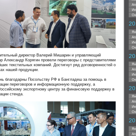
Ап
Ию
Ок
20
Ян
Ап
Ию
Ок
20
ительный директор Валерий Мишарин и управляющий
ор Александр Корягин провели переговоры с представителями
Ян
йших текстильных компаний. Достигнут ряд договоренностей о
ках нашей продукции.
Ап
Ию
нь благодарны Посольству РФ в Бангладеш за помощь в
Ок
зации переговоров и информационную поддержку, а
20
Российскому экспортному центру за финансовую поддержку в
ации стенда.
Ян
Ап
Ию
Ок
20
Ян
Ап