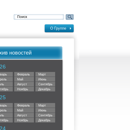
О Группе
хив новостей
26
варь
Февраль
Март
рель
Май
Июнь
ль
Август
Сентябрь
тябрь
Ноябрь
Декабрь
25
варь
Февраль
Март
рель
Май
Июнь
ль
Август
Сентябрь
тябрь
Ноябрь
Декабрь
24