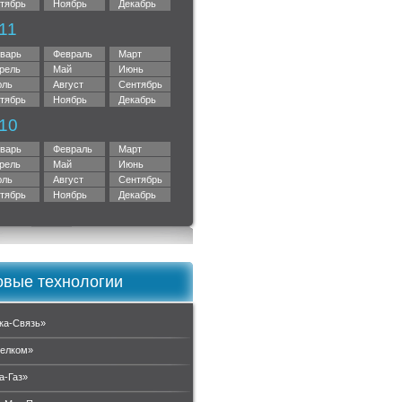
тябрь
Ноябрь
Декабрь
11
варь
Февраль
Март
рель
Май
Июнь
ль
Август
Сентябрь
тябрь
Ноябрь
Декабрь
10
варь
Февраль
Март
рель
Май
Июнь
ль
Август
Сентябрь
тябрь
Ноябрь
Декабрь
вые технологии
ка-Связь»
елком»
а-Газ»