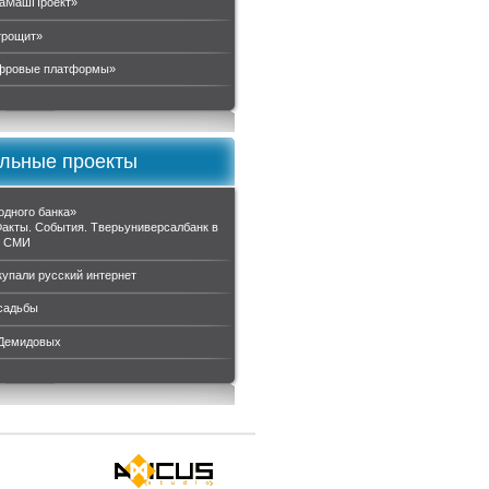
аМашПроект»
трощит»
ровые платформы»
льные проекты
одного банка»
Факты. События. Тверьуниверсалбанк в
и СМИ
купали русский интернет
садьбы
 Демидовых