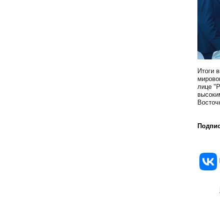
Итоги 
мировог
лице "Р
высоки
Восточ
Подпис