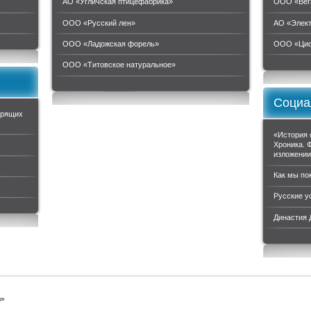
АО «Угличская птицефабрика»
ООО «Вег
ООО «Русский лен»
АО «Элек
ООО «Ладожская форель»
ООО «Циф
ООО «Титовское натуральное»
Социа
орящих
«История 
Хроника. 
изложени
Как мы по
Русские у
Династия
ы»