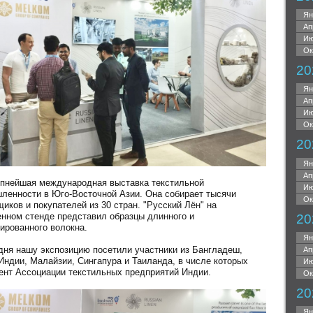
Ян
Ап
Ию
Ок
20
Ян
Ап
Ию
Ок
20
Ян
Ап
упнейшая международная выставка текстильной
Ию
ленности в Юго-Восточной Азии. Она собирает тысячи
Ок
иков и покупателей из 30 стран. "Русский Лён" на
енном стенде представил образцы длинного и
20
зированного волокна.
Ян
 дня нашу экспозицию посетили участники из Бангладеш,
Ап
 Индии, Малайзии, Сингапура и Таиланда, в числе которых
Ию
ент Ассоциации текстильных предприятий Индии.
Ок
20
Ян