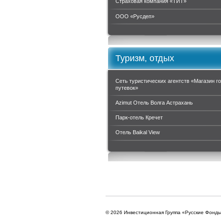
Страховая компания «ТИТ»
ООО «Руcдеп»
Туризм, отдых
Сеть туристических агентств «Магазин г
путевок»
Azimut Отель Волга Астрахань
Парк-отель Кречет
Отель Baikal View
© 2026 Инвестиционная Группа «Русские Фонд