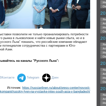
Ию
Ок
20
Ян
Ап
Ию
Ок
выставки позволили не только проанализировать потребности
20
о рынка в льноволокне и найти новые рынки сбыта, но и в
усского Льна" показать, что российские компании обладают
Ян
м потенциалом сотрудничества с партнерами в Юго-
Ап
ной Азии.
Ию
Ок
ывайтесь на каналы "Русского Льна":
20
Ян
Ап
ВК
онтакте
Telegram
Дзен
Ию
Ок
Источник:
https://russianlinen.ru/about/press-center/novosti-
20
kompanii/russkiy-lyen-na-vystavke-intex-south-asia-v-bangladesh/
Ян
Ап
Ию