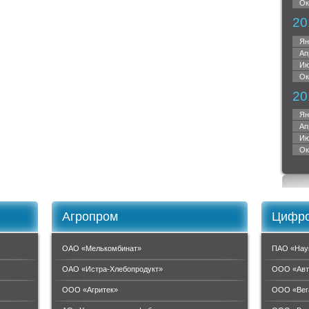
Ок
20
Ян
Ап
Ию
Ок
20
Ян
Ап
Ию
Ок
Агропром
Цифро
ОАО «Мелькомбинат»
ПАО «Нау
ОАО «Истра-Хлебопродукт»
ООО «Авт
ООО «Агритек»
ООО «Вег