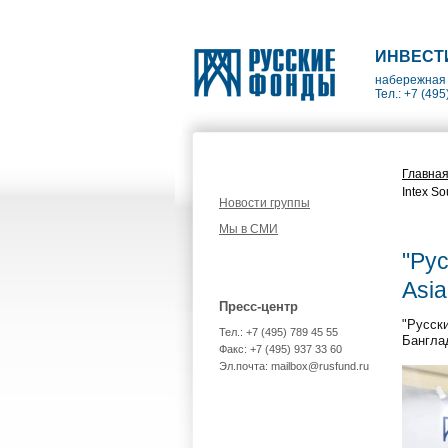
ИНВЕСТ
набережная 
Тел.: +7 (495
Главна
Intex S
Новости группы
Мы в СМИ
"Рус
Asi
Пресс-центр
"Русски
Тел.: +7 (495) 789 45 55
Бангла
Факс: +7 (495) 937 33 60
Эл.почта: mailbox@rusfund.ru