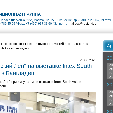
ИЦИОННАЯ ГРУППА
Тараса Шевченко, 23А, Москва, 121151, Бизнес центр «Башня 2000», 19 этаж
) 789 45 55 / Факс: +7 (495) 937 33 60 / Эл.почта:
mailbox@rusfund.ru
я
»
Пресс-центр
»
Новости группы
» "Русский Лён" на выставке
Ар
outh Asia в Бангладеш
20
28.06.2023
ский Лён" на выставке Intex South
Ян
Ап
a в Бангладеш
Ию
Ок
й Лён" принял участие в выставке Intex South Asia в
20
деш.
Ян
Ап
Ию
Ок
20