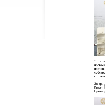
Это кр
промыш
поставщ
собств
котони
За три
Китая,
Презид