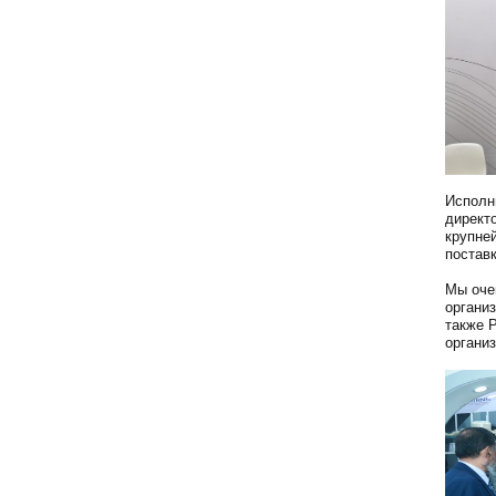
Исполн
директ
крупне
постав
Мы оче
органи
также 
организ