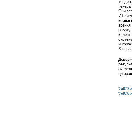
тенден
Генера
Они вс
ИТ-сис
компани
зрения
работу
клиент
систем
инфрас
безопа
Довери
резуль
очеред
цифров
%d0%b
%d0%b