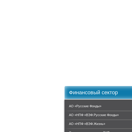
Финансовый сектор
АО «Русские Фонды»
АО «НПФ «ВЭФ.Русские Фонды»
АО «НПФ «ВЭФ.Жизнь»