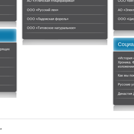
АО «Угличская птицефабрика»
ООО «Вег
ООО «Русский лен»
АО «Элек
ООО «Ладожская форель»
ООО «Циф
ООО «Титовское натуральное»
Социа
орящих
«История 
Хроника. 
изложени
Как мы по
Русские у
Династия
ы»