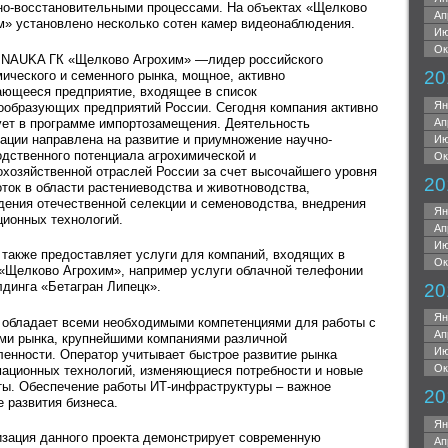
но-восстановительными процессами. На объектах «Щелково
Ап
м» установлено несколько сотен камер видеонаблюдения.
Ию
Ок
 NAUKA ГК «Щелково Агрохим» —лидер российского
20
мического и семенного рынка, мощное, активно
ающееся предприятие, входящее в список
Ян
ообразующих предприятий России. Сегодня компания активно
Ап
ует в программе импортозамещения. Деятельность
зации направлена на развитие и приумножение научно-
Ию
одственного потенциала агрохимической и
Ок
охозяйственной отраслей России за счет высочайшего уровня
20
оток в области растениеводства и животноводства,
дения отечественной селекции и семеноводства, внедрения
Ян
ционных технологий.
Ап
Ию
также предоставляет услуги для компаний, входящих в
Ок
 «Щелково Агрохим», например услуги облачной телефонии
лдинга «Бетагран Липецк».
20
Ян
обладает всеми необходимыми компетенциями для работы с
Ап
ми рынка, крупнейшими компаниями различной
Ию
ленности. Оператор учитывает быстрое развитие рынка
Ок
ационных технологий, изменяющиеся потребности и новые
ты. Обеспечение работы ИТ-инфраструктуры – важное
20
е развития бизнеса.
Ян
зация данного проекта демонстрирует современную
Ап