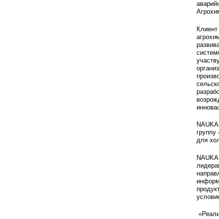
аварий
Агрохи
Клиент
агрохи
развив
систем
участв
органи
произв
сельск
разраб
возрож
иннова
NAUKA 
группу
для хо
NAUKA 
лидера
направ
информ
продук
услови
«Реали