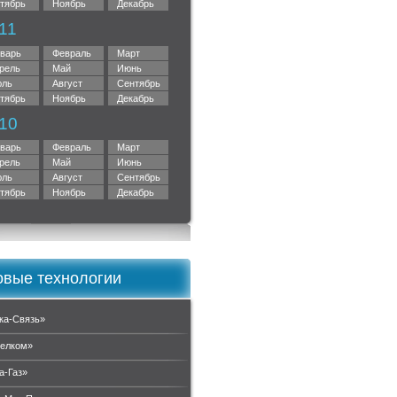
тябрь
Ноябрь
Декабрь
11
варь
Февраль
Март
рель
Май
Июнь
ль
Август
Сентябрь
тябрь
Ноябрь
Декабрь
10
варь
Февраль
Март
рель
Май
Июнь
ль
Август
Сентябрь
тябрь
Ноябрь
Декабрь
вые технологии
ка-Связь»
елком»
а-Газ»