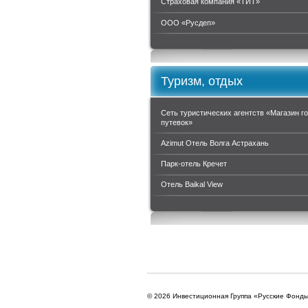
Страховая компания «ТИТ»
ООО «Руcдеп»
Туризм, отдых
Сеть туристических агентств «Магазин г
путевок»
Azimut Отель Волга Астрахань
Парк-отель Кречет
Отель Baikal View
© 2026 Инвестиционная Группа «Русские Фонд