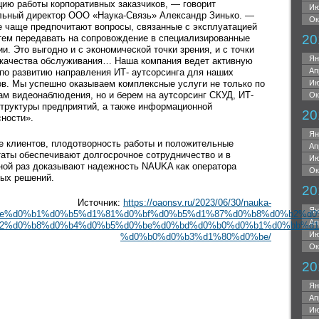
цию работы корпоративных заказчиков, — говорит
Ию
льный директор ООО «Наука-Связь» Александр Зинько. —
Ок
е чаще предпочитают вопросы, связанные с эксплуатацией
20
тем передавать на сопровождение в специализированные
и. Это выгодно и с экономической точки зрения, и с точки
Ян
 качества обслуживания… Наша компания ведет активную
Ап
 по развитию направления ИТ- аутсорсинга для наших
Ию
ов. Мы успешно оказываем комплексные услуги не только по
ам видеонаблюдения, но и берем на аутсорсинг СКУД, ИТ-
Ок
труктуры предприятий, а также информационной
20
сности».
Ян
е клиентов, плодотворность работы и положительные
Ап
таты обеспечивают долгосрочное сотрудничество и в
Ию
ной раз доказывают надежность NAUKA как оператора
Ок
ых решений.
20
Источник:
https://oaonsv.ru/2023/06/30/nauka-
Ян
e%d0%b1%d0%b5%d1%81%d0%bf%d0%b5%d1%87%d0%b8%d0%b2%d0
Ап
2%d0%b8%d0%b4%d0%b5%d0%be%d0%bd%d0%b0%d0%b1%d0%bb%d1
Ию
%d0%b0%d0%b3%d1%80%d0%be/
Ок
20
Ян
Ап
Ию