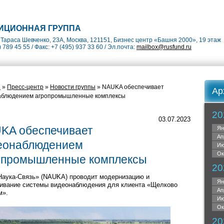
ИЦИОННАЯ ГРУППА
Тараса Шевченко, 23А, Москва, 121151, Бизнес центр «Башня 2000», 19 этаж
) 789 45 55 / Факс: +7 (495) 937 33 60 / Эл.почта:
mailbox@rusfund.ru
я
»
Пресс-центр
»
Новости группы
» NAUKA обеспечивает
Ар
аблюдением агропромышленные комплексы
20
03.07.2023
KA обеспечивает
Ян
Ап
еонаблюдением
Ию
Ок
опромышленные комплексы
20
аука-Связь» (NAUKA) проводит модернизацию и
Ян
ивание системы видеонаблюдения для клиента «Щелково
Ап
м».
Ию
Ок
20