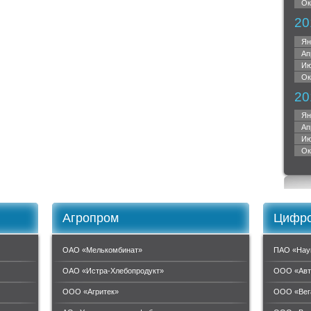
Ок
20
Ян
Ап
Ию
Ок
20
Ян
Ап
Ию
Ок
Агропром
Цифро
ОАО «Мелькомбинат»
ПАО «Нау
ОАО «Истра-Хлебопродукт»
ООО «Авт
ООО «Агритек»
ООО «Вег