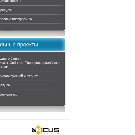
аМашПроект»
трощит»
ровые платформы»
льные проекты
одного банка»
Факты. События. Тверьуниверсалбанк в
и СМИ
купали русский интернет
садьбы
 Демидовых