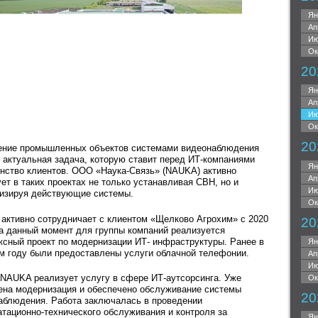
Ян
Ап
Ию
Ок
20
Ян
Ап
Ию
Ок
20
ние промышленных объектов системами видеонаблюдения
– актуальная задача, которую ставит перед ИТ-компаниями
Ян
нство клиентов. ООО «Наука-Связь» (NAUKA) активно
Ап
ет в таких проектах не только устанавливая СВН, но и
Ию
изируя действующие системы.
Ок
активно сотрудничает с клиентом «Щелково Агрохим» с 2020
20
На данный момент для группы компаний реализуется
ксный проект по модернизации ИТ- инфраструктуры. Ранее в
Ян
м году были предоставлены услуги облачной телефонии.
Ап
Ию
 NAUKA реализует услугу в сфере ИТ-аутсорсинга. Уже
Ок
ена модернизация и обеспечено обслуживание системы
20
аблюдения. Работа заключалась в проведении
атационно-технического обслуживания и контроля за
Ян