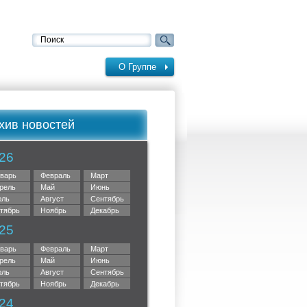
О Группе
хив новостей
26
варь
Февраль
Март
рель
Май
Июнь
ль
Август
Сентябрь
тябрь
Ноябрь
Декабрь
25
варь
Февраль
Март
рель
Май
Июнь
ль
Август
Сентябрь
тябрь
Ноябрь
Декабрь
24