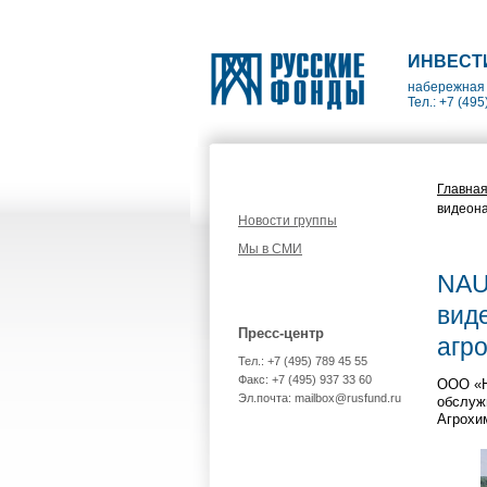
ИНВЕСТ
набережная 
Тел.: +7 (495
Главна
видеон
Новости группы
Мы в СМИ
NAU
вид
Пресс-центр
агр
Тел.: +7 (495) 789 45 55
Факс: +7 (495) 937 33 60
ООО «Н
Эл.почта: mailbox@rusfund.ru
обслуж
Агрохи