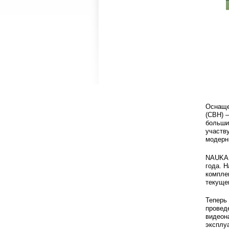
Оснаще
(СВН) 
больши
участву
модерн
NAUKA 
года. 
компле
текуще
Теперь
провед
видеон
эксплу