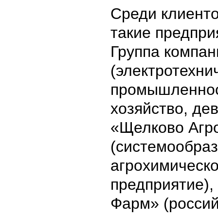
Среди клиент
такие предпри
Группа компа
(электротехни
промышленнос
хозяйство, де
«Щелково Агр
(системообра
агрохимическ
предприятие),
Фарм» (росси