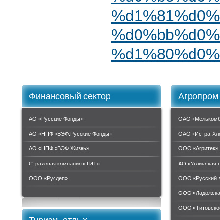
%d1%81%d0%
%d0%bb%d0%
%d1%80%d0%
Финансовый сектор
Агропром
АО «Русские Фонды»
ОАО «Мелькомб
АО «НПФ «ВЭФ.Русские Фонды»
ОАО «Истра-Хл
АО «НПФ «ВЭФ.Жизнь»
ООО «Агритек»
Страховая компания «ТИТ»
АО «Угличская 
ООО «Руcдеп»
ООО «Русский 
ООО «Ладожска
ООО «Титовское
Туризм, отдых