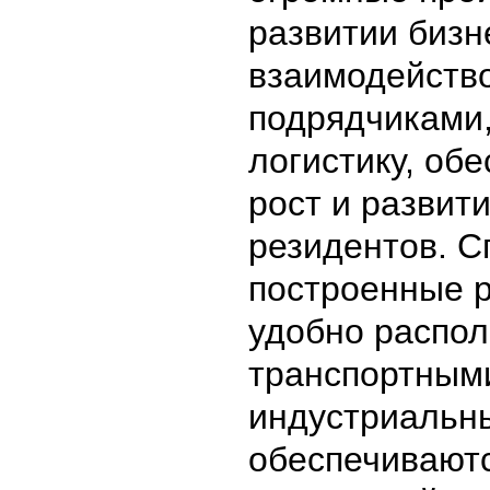
развитии бизн
взаимодейство
подрядчиками,
логистику, об
рост и развит
резидентов. 
построенные 
удобно распо
транспортными
индустриальн
обеспечиваютс