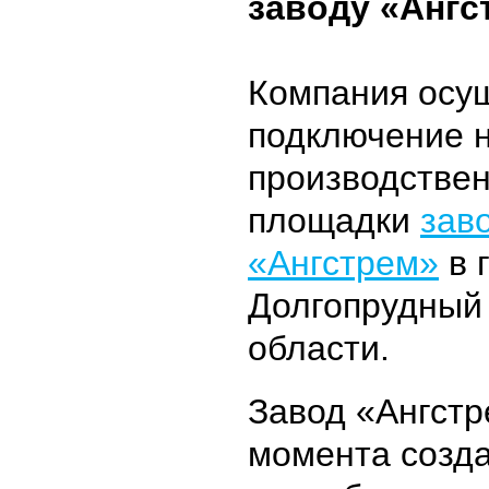
заводу «Ангс
Компания осу
подключение 
производстве
площадки
зав
«Ангстрем»
в 
Долгопрудный
области.
Завод «Ангстр
момента созд