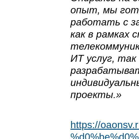
опыт, мы го
работать с з
как в рамках
телекоммуник
ИТ услуг, так
разрабатыва
индивидуальн
проекты.»
https://oaonsv
%d0%be%d0%