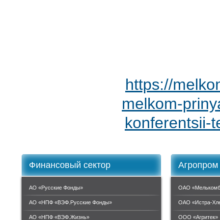
https://melko
melkom-prinya
konferentsii-t
Финансовый сектор
Агропром
АО «Русские Фонды»
ОАО «Мелькомб
АО «НПФ «ВЭФ.Русские Фонды»
ОАО «Истра-Хл
АО «НПФ «ВЭФ.Жизнь»
ООО «Агритек»