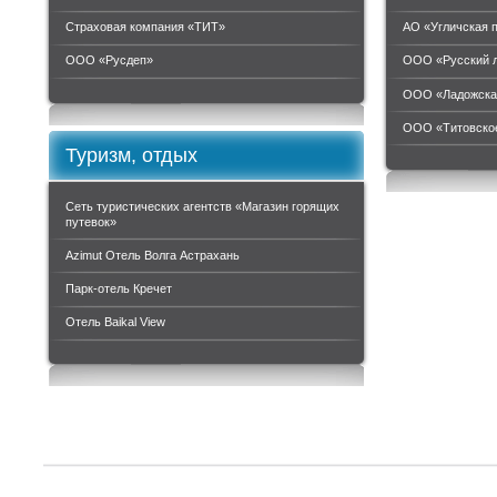
Страховая компания «ТИТ»
АО «Угличская 
ООО «Руcдеп»
ООО «Русский 
ООО «Ладожска
ООО «Титовское
Туризм, отдых
Сеть туристических агентств «Магазин горящих
путевок»
Azimut Отель Волга Астрахань
Парк-отель Кречет
Отель Baikal View