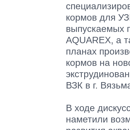
специализиро
кормов для УЗ
выпускаемых 
AQUAREX, а т
планах произв
кормов на нов
экструдинова
ВЗК в г. Вязьм
В ходе дискус
наметили воз