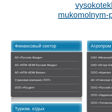
vysokotek
mukomolnym-p
Финансовый сектор
Агропром
АО «Русские Фонды»
ОАО «Мелькомб
АО «НПФ «ВЭФ.Русские Фонды»
ОАО «Истра-Хл
АО «НПФ «ВЭФ.Жизнь»
ООО «Агритек»
Страховая компания «ТИТ»
АО «Угличская 
ООО «Руcдеп»
ООО «Русский 
ООО «Ладожска
ООО «Титовское
Туризм, отдых