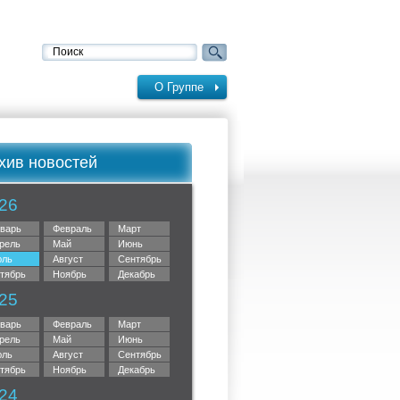
О Группе
хив новостей
26
варь
Февраль
Март
рель
Май
Июнь
ль
Август
Сентябрь
тябрь
Ноябрь
Декабрь
25
варь
Февраль
Март
рель
Май
Июнь
ль
Август
Сентябрь
тябрь
Ноябрь
Декабрь
24