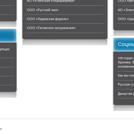
АО «Угличская птицефабрика»
ООО «Вег
ООО «Русский лен»
АО «Элек
ООО «Ладожская форель»
ООО «Циф
ООО «Титовское натуральное»
Социа
орящих
«История 
Хроника. 
изложени
Как мы по
Русские у
Династия
ы»