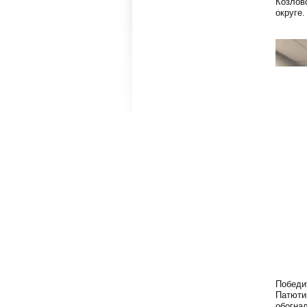
Козлов
округе.
Победи
Патюти
обогна