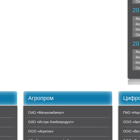
Ок
20
Ян
Ап
Ию
Ок
20
Ян
Ап
Ию
Ок
Агропром
Цифро
ОАО «Мелькомбинат»
ПАО «Нау
ОАО «Истра-Хлебопродукт»
ООО «Авт
ООО «Агритек»
ООО «Вег