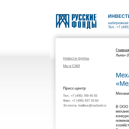
ИНВЕСТ
набережная 
Тел.: +7 (495
Главна
Льна» (
Новости группы
Мы в СМИ
Мех
«Ме
Пресс-центр
Механи
Тел.: +7 (495) 789 45 55
Факс: +7 (495) 937 33 60
Эл.почта: mailbox@rusfund.ru
В ООО 
механи
конкур
номина
хозяйс