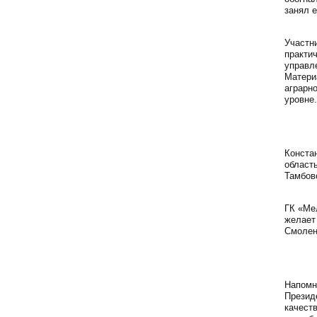
занял 
Участн
практи
управл
Матери
аграрн
уровне.
Конста
област
Тамбовс
ГК «Ме
желает
Смолен
Напомн
Презид
качест