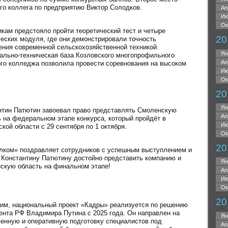
его коллега по предприятию Виктор Солодков.
Ап
Ию
Ок
икам предстояло пройти теоретический тест и четыре
20
ческих модуля, где они демонстрировали точность
ения современной сельскохозяйственной техникой.
Ян
ально-техническая база Козловского многопрофильного
Ап
ого колледжа позволила провести соревнования на высоком
Ию
Ок
20
Ян
нтин Патютин завоевал право представлять Смоленскую
Ап
ь на федеральном этапе конкурса, который пройдёт в
Ию
кой области с 29 сентября по 1 октября.
Ок
20
лком» поздравляет сотрудников с успешным выступлением и
 Константину Патютину достойно представить компанию и
Ян
скую область на финальном этапе!
Ап
Ию
Ок
20
им, национальный проект «Кадры» реализуется по решению
ента РФ Владимира Путина с 2025 года. Он направлен на
Ян
венную и оперативную подготовку специалистов под
Ап