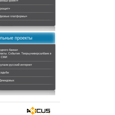
аМашПроект»
трощит»
ровые платформы»
льные проекты
одного банка»
Факты. События. Тверьуниверсалбанк в
и СМИ
купали русский интернет
садьбы
 Демидовых