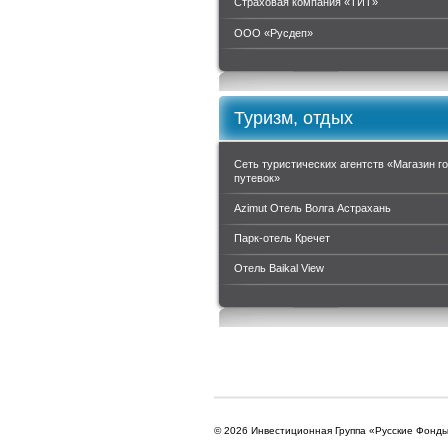
Страховая компания «ТИТ»
ООО «Руcдеп»
Туризм, отдых
Сеть туристических агентств «Магазин г
путевок»
Azimut Отель Волга Астрахань
Парк-отель Кречет
Отель Baikal View
© 2026 Инвестиционная Группа «Русские Фонд