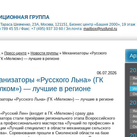
ИЦИОННАЯ ГРУППА
Тараса Шевченко, 23А, Москва, 121151, Бизнес центр «Башня 2000», 19 этаж
) 789 45 55 / Факс: +7 (495) 937 33 60 / Эл.почта:
mailbox@rusfund.ru
я
»
Пресс-центр
»
Новости группы
» Механизаторы «Русского
Ар
ГК «Мелком») — лучшие в регионе
20
06.07.2026
анизаторы «Русского Льна» (ГК
Ян
Ап
лком») — лучшие в регионе
Ию
Ок
заторы «Русского Льна» (ГК «Мелком») — лучшие в регионе
20
Ян
«Русский Лен» (входит в ГК «Мелком») сразу два
Ап
затора стали призёрами регионального этапа Всероссийского
Ию
са профессионального мастерства «Лучший по профессии» в
Ок
ции «Лучший специалист в области механизации сельского
тва». Соревнования прошли в Смоленской области на базе
20