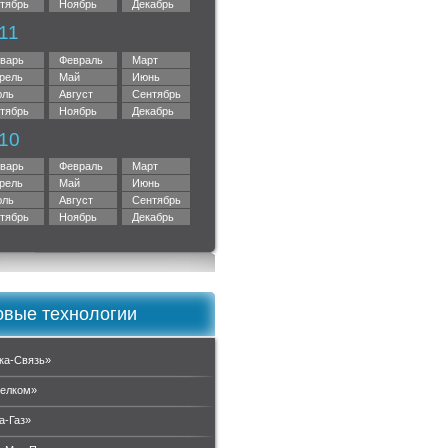
тябрь
Ноябрь
Декабрь
11
варь
Февраль
Март
рель
Май
Июнь
ль
Август
Сентябрь
тябрь
Ноябрь
Декабрь
10
варь
Февраль
Март
рель
Май
Июнь
ль
Август
Сентябрь
тябрь
Ноябрь
Декабрь
вые технологии
ка-Связь»
елком»
а-Газ»