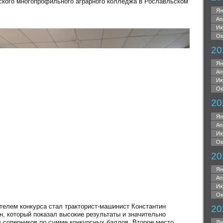
ского многопрофильного аграрного колледжа в Рославльском
Ян
Ап
Ию
Ок
20
Ян
Ап
Ию
Ок
20
Ян
Ап
Ию
Ок
20
Ян
Ап
Ию
Ок
телем конкурса стал тракторист-машинист Константин
20
н, который показал высокие результаты и значительно
л соперников по сумме конкурсных баллов. Второе место
Ян