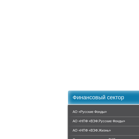
Финансовый сектор
АО «Русские Фонды»
АО «НПФ «ВЭФ.Русские Фонды»
АО «НПФ «ВЭФ.Жизнь»