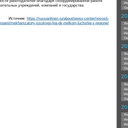
ности работодателей благодаря скоординированной работе
Ию
вательных учреждений, компаний и государства.
Ок
20
Источник:
https://russianlinen.ru/about/press-center/novosti-
panii/mekhanizatory-russkogo-lna-gk-melkom-luchshie-v-regione/
Ян
Ап
Ию
Ок
20
Ян
Ап
Ию
Ок
20
Ян
Ап
Ию
Ок
20
Ян
Ап
Ию